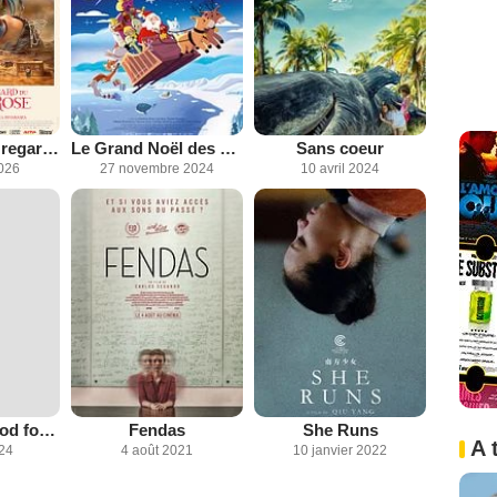
Le Mystérieux regard du flamant rose
Le Grand Noël des animaux
Sans coeur
2026
27 novembre 2024
10 avril 2024
I gotta look good for the Apocalypse
Fendas
She Runs
A 
024
4 août 2021
10 janvier 2022