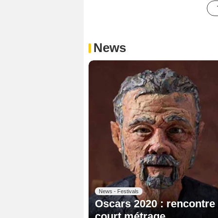
News
News - Festivals
Oscars 2020 : rencontre 
court métrage