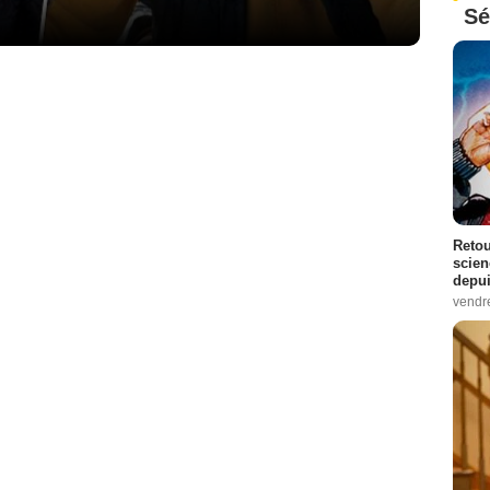
Sé
Retou
scien
depui
vendr