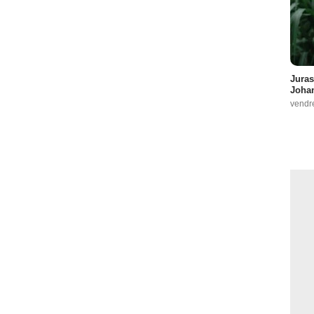
Juras
Johan
vendr