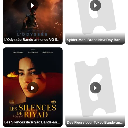
L'Odyssée Bande-annonce VO STFR
Spider-Man: Brand New Day Bande-annonce VO STFR
Les Silences de Riyad Bande-annonce VO STFR
Des Fleurs pour Tokyo Bande-annonce VO STFR