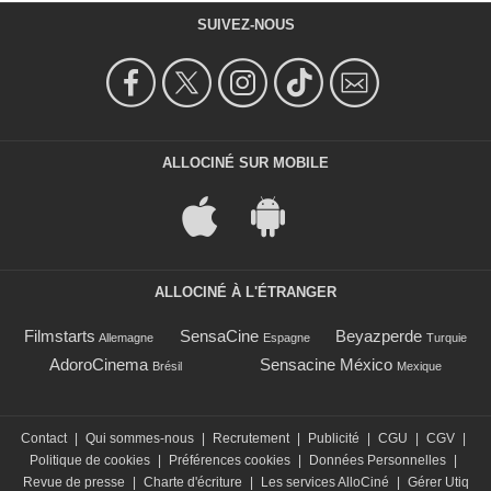
SUIVEZ-NOUS
ALLOCINÉ SUR MOBILE
ALLOCINÉ À L'ÉTRANGER
Filmstarts
SensaCine
Beyazperde
Allemagne
Espagne
Turquie
AdoroCinema
Sensacine México
Brésil
Mexique
Contact
|
Qui sommes-nous
|
Recrutement
|
Publicité
|
CGU
|
CGV
|
Politique de cookies
|
Préférences cookies
|
Données Personnelles
|
Revue de presse
|
Charte d'écriture
|
Les services AlloCiné
|
Gérer Utiq