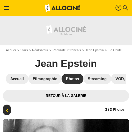
profil
menu
search
Accueil
Stars
Réalisateur
Réalisateur français
Jean Epstein
La Chute de la maison Usher : Photo Marguerite Gance, Jean Epstein
Jean Epstein
Accueil
Filmographie
Photos
Streaming
VOD, DV
RETOUR À LA GALERIE
3
/ 3 Photos