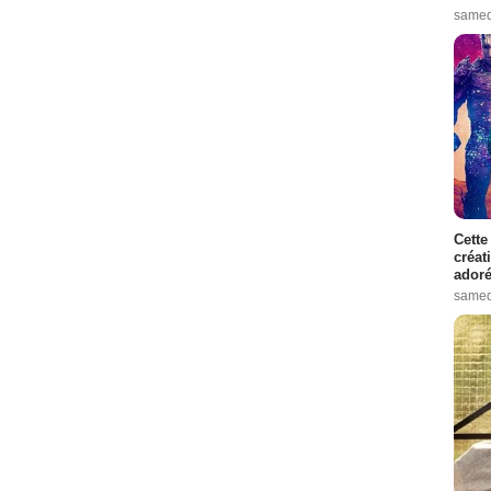
samed
Cette
créat
adoré
samed