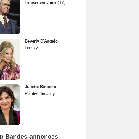
Fenêtre sur crime (TV)
Beverly D'Angelo
Lansky
Juliette Binoche
Relative Insanity
p Bandes-annonces
Spider-Man: Brand New Day Bande-annonce VO STFR
L'Odyssée Bande-annonce VO STFR
Mutiny Bande-annonce VO STFR