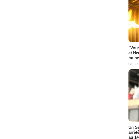
"Vous
et He
muscl
samed
Un Si
arrêt
au 14