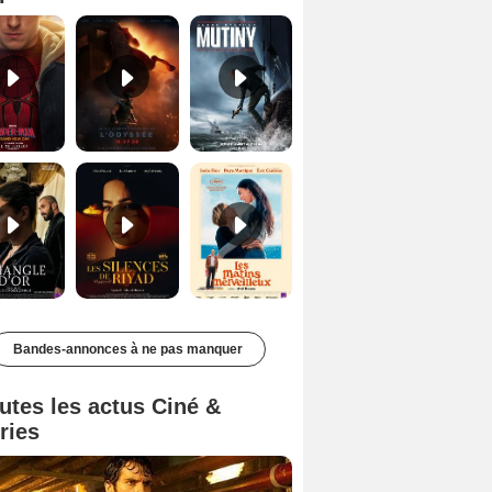
Le Triangle d'or Bande-annonce VF
Les Silences de Riyad Bande-annonce VO STFR
Les Matins merveilleux Bande-annonce VF
Bandes-annonces à ne pas manquer
utes les actus Ciné &
ries