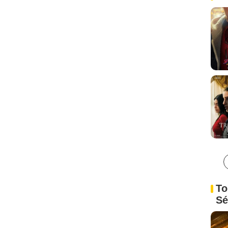
To
Sé