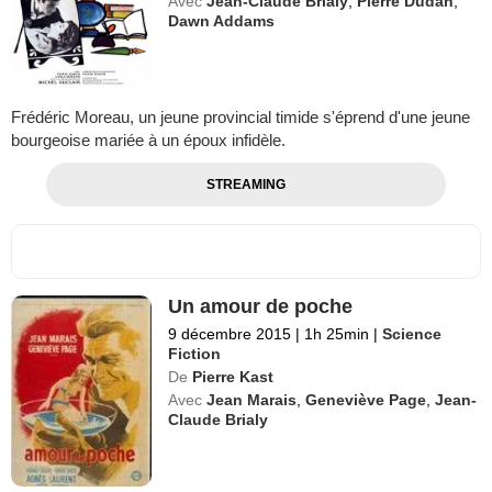
Avec
Jean-Claude Brialy
,
Pierre Dudan
,
Dawn Addams
Frédéric Moreau, un jeune provincial timide s'éprend d'une jeune
bourgeoise mariée à un époux infidèle.
STREAMING
Un amour de poche
9 décembre 2015
|
1h 25min
|
Science
Fiction
De
Pierre Kast
Avec
Jean Marais
,
Geneviève Page
,
Jean-
Claude Brialy