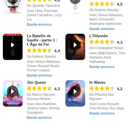
4,6
4,5
De Quentin Tarantino
De Antonin Baudry
Avec Uma Thurman,
David Carradine, Lucy
Avec Simon Abkarian,
Liu
Niels Schneider,
Anamaria Vartolomei
Bande-annonce
Bande-annonce
La Bataille de
L'Odyssée
Gaulle - partie 1 :
4,3
L'Âge de Fer
De Christopher Nolan
4,4
Avec Matt Damon, Tom
De Antonin Baudry
Holland, Anne
Avec Simon Abkarian,
Hathaway
Simon Russell Beale,
Bande-annonce
Florian Lesieur
Bande-annonce
Jim Queen
In Waves
4,3
4,2
De Marco Nguyen,
De Phuong Mai
Nicolas Athane
Nguyen
Avec Alex Ramires,
Avec Lyna Khoudri,
Jérémy Gillet, Shirley
Paul Kircher, Rio Vega
Souagnon
Bande-annonce
Bande-annonce