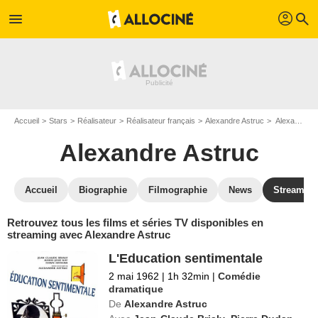
profil
menu
search
Accueil
Stars
Réalisateur
Réalisateur français
Alexandre Astruc
Alexandre Astruc : Films et séries online
Alexandre Astruc
Accueil
Biographie
Filmographie
News
Streamin
Retrouvez tous les films et séries TV disponibles en
streaming avec Alexandre Astruc
L'Education sentimentale
2 mai 1962
|
1h 32min
|
Comédie
dramatique
De
Alexandre Astruc