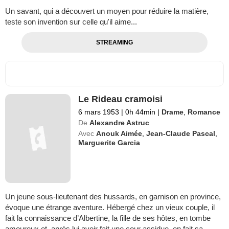
Un savant, qui a découvert un moyen pour réduire la matière,
teste son invention sur celle qu'il aime...
STREAMING
Le Rideau cramoisi
6 mars 1953
|
0h 44min
|
Drame
,
Romance
De
Alexandre Astruc
Avec
Anouk Aimée
,
Jean-Claude Pascal
,
Marguerite Garcia
Un jeune sous-lieutenant des hussards, en garnison en province,
évoque une étrange aventure. Hébergé chez un vieux couple, il
fait la connaissance d’Albertine, la fille de ses hôtes, en tombe
amoureux et, après lui avoir fait une cour assidue, en fait sa