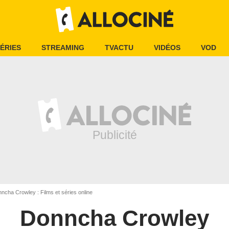
ÉRIES
STREAMING
TVACTU
VIDÉOS
VOD
ncha Crowley : Films et séries online
Donncha Crowley