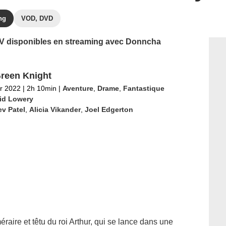
ng
VOD, DVD
 TV disponibles en streaming avec Donncha
reen Knight
er 2022
|
2h 10min
|
Aventure
,
Drame
,
Fantastique
id Lowery
v Patel
,
Alicia Vikander
,
Joel Edgerton
éraire et têtu du roi Arthur, qui se lance dans une