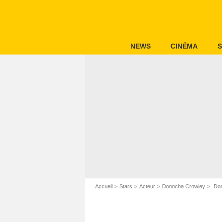
NEWS
CINÉMA
S
Accueil
Stars
Acteur
Donncha Crowley
Don