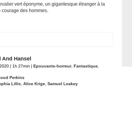
evalier vert éponyme, un gigantesque étranger à la
le courage des hommes.
l And Hansel
 2020
|
1h 27min
|
Epouvante-horreur
,
Fantastique
,
ood Perkins
phia Lillis
,
Alice Krige
,
Samuel Leakey