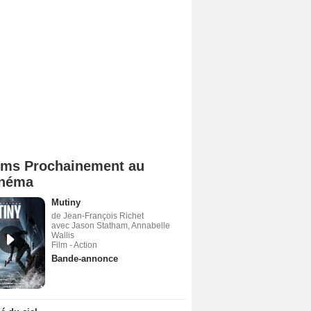
lms Prochainement au
néma
Mutiny
de Jean-François Richet
avec Jason Statham, Annabelle
Wallis
Film - Action
Bande-annonce