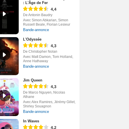
: L'Âge de Fer
4,4
De Antonin Baudry
Avec Simon Abkarian, Simon
Russell Beale, Florian Lesieur
Bande-annonce
L'Odyssée
4,3
De Christopher Nolan
Avec Matt Damon, Tom Holland,
Anne Hathaway
Bande-annonce
Jim Queen
4,3
De Marco Nguyen, Nicolas
Athane
Avec Alex Ramires, Jérémy Gillet,
Shirley Souagnon
Bande-annonce
In Waves
4,2