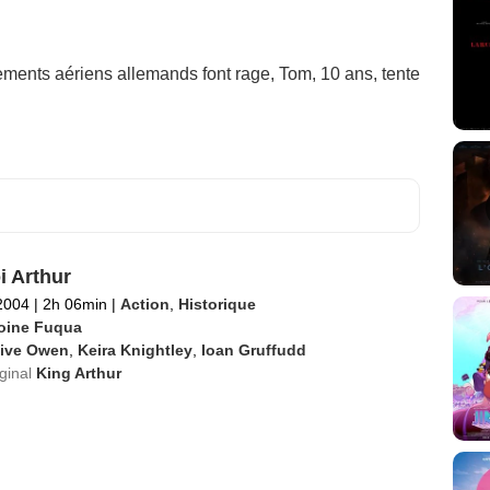
ements aériens allemands font rage, Tom, 10 ans, tente
i Arthur
2004
|
2h 06min
|
Action
,
Historique
oine Fuqua
live Owen
,
Keira Knightley
,
Ioan Gruffudd
iginal
King Arthur