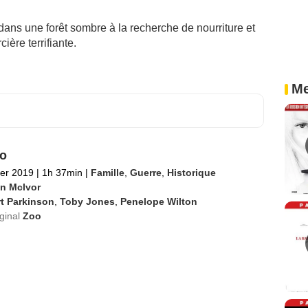
e dans une forêt sombre à la recherche de nourriture et
cière terrifiante.
Me
o
ier 2019
|
1h 37min
|
Famille
,
Guerre
,
Historique
in McIvor
t Parkinson
,
Toby Jones
,
Penelope Wilton
iginal
Zoo