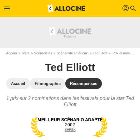
profil
menu
search
Accueil
Stars
Scénaristes
Scénariste américain
Ted Elliott
Prix et nominations de Ted Elliott
Ted Elliott
Accueil
Filmographie
Récompenses
1 prix sur 2 nominations dans les festivals pour la star Ted
Elliott
MEILLEUR SCÉNARIO ADAPTÉ
2002
SHREK