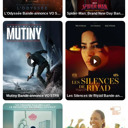
L'Odyssée Bande-annonce VO STFR
Spider-Man: Brand New Day Bande-annonce VO STFR
Mutiny Bande-annonce VO STFR
Les Silences de Riyad Bande-annonce VO STFR