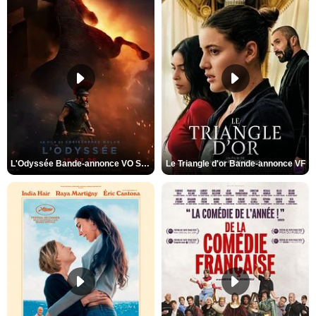
L'Odyssée Bande-annonce VO STFR
Le Triangle d'or Bande-annonce VF