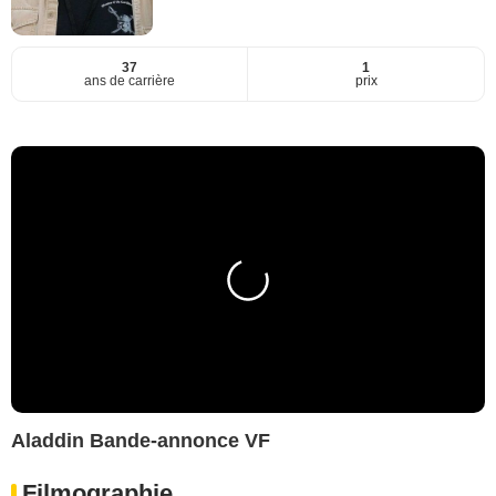
37
1
ans de carrière
prix
Aladdin Bande-annonce VF
Filmographie