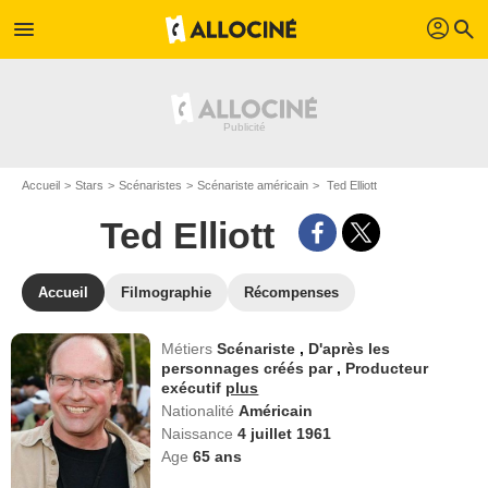
profil
menu
search
Accueil
Stars
Scénaristes
Scénariste américain
Ted Elliott
Ted Elliott
Accueil
Filmographie
Récompenses
Métiers
Scénariste
,
D'après les
personnages créés par
,
Producteur
exécutif
plus
Nationalité
Américain
Naissance
4 juillet 1961
Age
65
ans