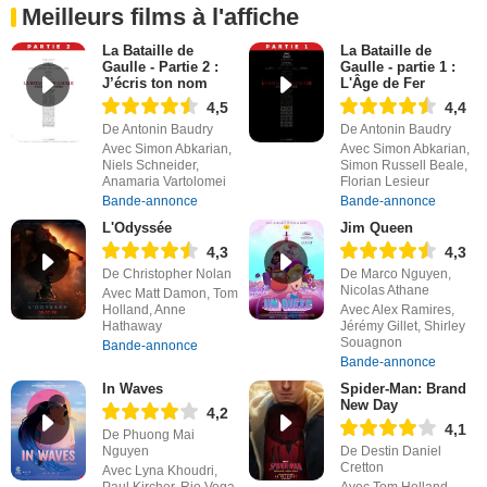
Meilleurs films à l'affiche
La Bataille de
La Bataille de
Gaulle - Partie 2 :
Gaulle - partie 1 :
J’écris ton nom
L'Âge de Fer
4,5
4,4
De Antonin Baudry
De Antonin Baudry
Avec Simon Abkarian,
Avec Simon Abkarian,
Niels Schneider,
Simon Russell Beale,
Anamaria Vartolomei
Florian Lesieur
Bande-annonce
Bande-annonce
L'Odyssée
Jim Queen
4,3
4,3
De Christopher Nolan
De Marco Nguyen,
Nicolas Athane
Avec Matt Damon, Tom
Holland, Anne
Avec Alex Ramires,
Hathaway
Jérémy Gillet, Shirley
Souagnon
Bande-annonce
Bande-annonce
In Waves
Spider-Man: Brand
New Day
4,2
4,1
De Phuong Mai
Nguyen
De Destin Daniel
Cretton
Avec Lyna Khoudri,
Paul Kircher, Rio Vega
Avec Tom Holland,