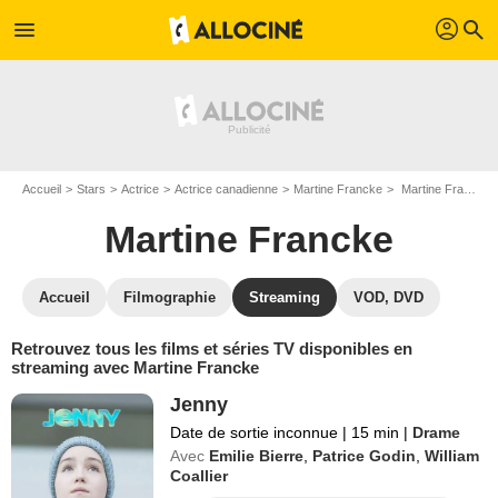
profil
menu
search
Accueil
Stars
Actrice
Actrice canadienne
Martine Francke
Martine Francke : Films et séries online
Martine Francke
Accueil
Filmographie
Streaming
VOD, DVD
Retrouvez tous les films et séries TV disponibles en
streaming avec Martine Francke
Jenny
Date de sortie inconnue
|
15 min
|
Drame
Avec
Emilie Bierre
,
Patrice Godin
,
William
Coallier