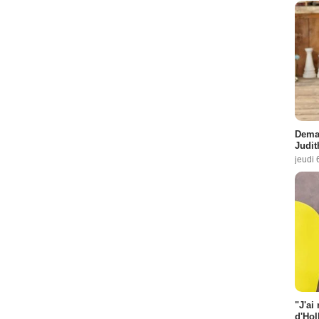
Demai
Judit
jeudi 
"J'ai
d'Hol