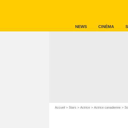
NEWS
CINÉMA
S
Accueil
Stars
Actrice
Actrice canadienne
So