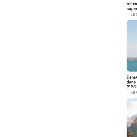
refus
super
jeudi 
Demai
dans 
[SPO
jeudi 