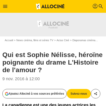
profil
menu
search
Accueil
News cinéma, films et séries TV
Actus Ciné
Diaporamas cinéma
Qui es
Qui est Sophie Nélisse, héroïne
poignante du drame L'Histoire
de l'amour ?
9 nov. 2016 à 12:00
Ajoutez Allociné à vos sources préférées
Suivez-nous
Partag
Bestimage
La canadienne est une des jeunes actrices les