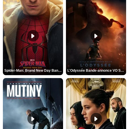
Spider-Man: Brand New Day Bande-annonce VO STFR
L'Odyssée Bande-annonce VO STFR