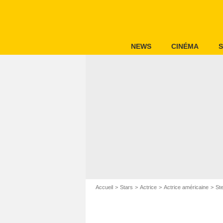
NEWS
CINÉMA
S
Accueil
Stars
Actrice
Actrice américaine
Ste