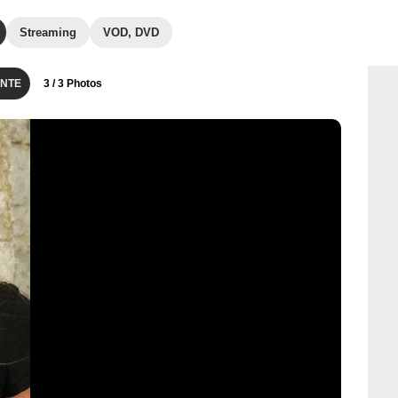
Streaming
VOD, DVD
NTE
3
/ 3 Photos