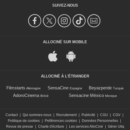
SUIVEZ-NOUS
ALLOCINÉ SUR MOBILE
ALLOCINÉ À L'ÉTRANGER
Filmstarts
SensaCine
Beyazperde
Allemagne
Espagne
Turquie
AdoroCinema
Sensacine México
Brésil
Mexique
Contact
|
Qui sommes-nous
|
Recrutement
|
Publicité
|
CGU
|
CGV
|
Politique de cookies
|
Préférences cookies
|
Données Personnelles
|
Revue de presse
|
Charte d'écriture
|
Les services AlloCiné
|
Gérer Utiq