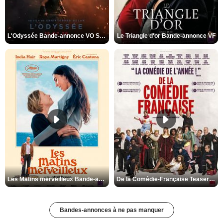
L'Odyssée Bande-annonce VO STFR
Le Triangle d'or Bande-annonce VF
Les Matins merveilleux Bande-annonce VF
De la Comédie-Française Teaser VF
Bandes-annonces à ne pas manquer