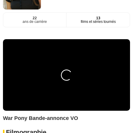
22
13
ans de carrière
films et séries tournés
War Pony Bande-annonce VO
Filmographie