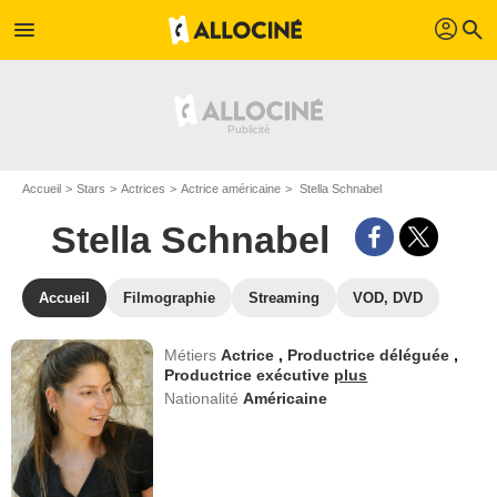
profil
menu
search
Accueil
Stars
Actrices
Actrice américaine
Stella Schnabel
Stella Schnabel
Accueil
Filmographie
Streaming
VOD, DVD
Métiers
Actrice
,
Productrice déléguée
,
Productrice exécutive
plus
Nationalité
Américaine