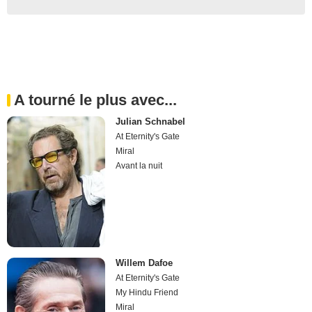
A tourné le plus avec...
Julian Schnabel
At Eternity's Gate
Miral
Avant la nuit
Willem Dafoe
At Eternity's Gate
My Hindu Friend
Miral