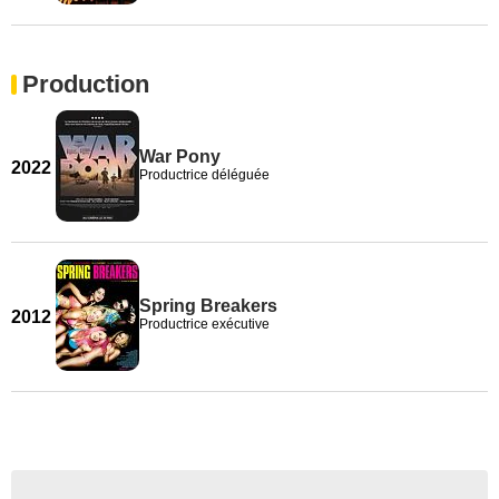
Production
War Pony
2022
Productrice déléguée
Spring Breakers
2012
Productrice exécutive