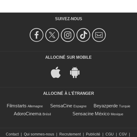
SUIVEZ-NOUS
ALLOCINÉ SUR MOBILE
ALLOCINÉ À L'ÉTRANGER
Filmstarts
SensaCine
Beyazperde
Allemagne
Espagne
Turquie
AdoroCinema
Sensacine México
Brésil
Mexique
Contact
|
Qui sommes-nous
|
Recrutement
|
Publicité
|
CGU
|
CGV
|