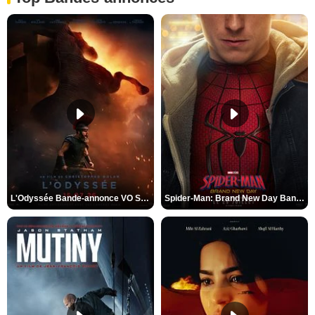
L'Odyssée Bande-annonce VO STFR
Spider-Man: Brand New Day Bande-annonce VO STFR