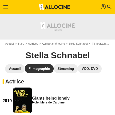
profil
menu
search
Accueil
Stars
Actrices
Actrice américaine
Stella Schnabel
Filmographie Stella Schnabel
Stella Schnabel
Accueil
Filmographie
Streaming
VOD, DVD
Actrice
Giants being lonely
2019
Rôle: Mère de Caroline