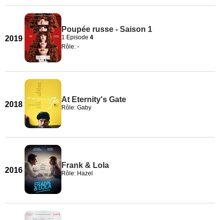
Poupée russe - Saison 1
1 Episode
4
2019
Rôle: -
At Eternity's Gate
2018
Rôle: Gaby
Frank & Lola
2016
Rôle: Hazel