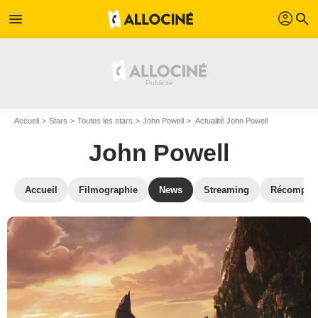
profil
menu
search
Accueil
Stars
Toutes les stars
John Powell
Actualité John Powell
John Powell
Accueil
Filmographie
News
Streaming
Récompen