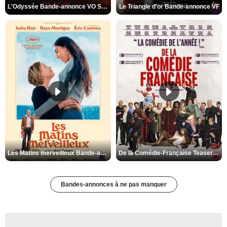
L'Odyssée Bande-annonce VO STFR
Le Triangle d'or Bande-annonce VF
Les Matins merveilleux Bande-annonce VF
De la Comédie-Française Teaser VF
Bandes-annonces à ne pas manquer