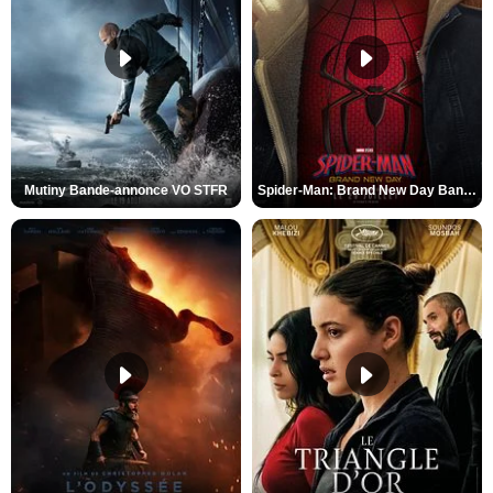
Mutiny Bande-annonce VO STFR
Spider-Man: Brand New Day Bande-annonce VO STFR