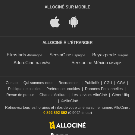
ALLOCINÉ SUR MOBILE
ALLOCINÉ À L'ÉTRANGER
Filmstarts
SensaCine
Beyazperde
Allemagne
Espagne
Turquie
AdoroCinema
Sensacine México
Brésil
Mexique
Contact
|
Qui sommes-nous
|
Recrutement
|
Publicité
|
CGU
|
CGV
|
Politique de cookies
|
Préférences cookies
|
Données Personnelles
|
Revue de presse
|
Charte d'écriture
|
Les services AlloCiné
|
Gérer Utiq
|
©AlloCiné
Retrouvez tous les horaires et infos de votre cinéma sur le numéro AlloCiné :
0 892 892 892
(0,90€/minute)