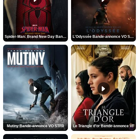
Spider-Man: Brand New Day Bande-annonce VO STFR
L'Odyssée Bande-annonce VO STFR
Mutiny Bande-annonce VO STFR
Le Triangle d'or Bande-annonce VF