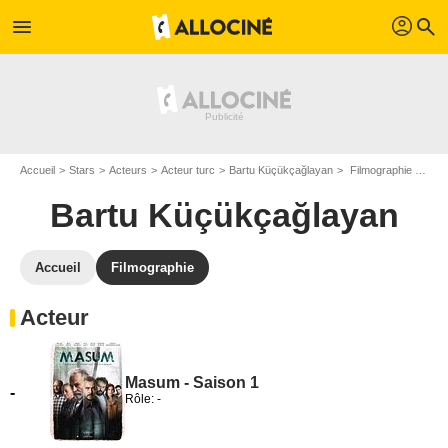
profil
menu
search
Accueil
Stars
Acteurs
Acteur turc
Bartu Küçükçağlayan
Filmographie Bartu Küçükçağlayan
Bartu Küçükçağlayan
Accueil
Filmographie
Acteur
Masum - Saison 1
-
Rôle: -