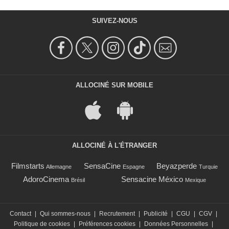
SUIVEZ-NOUS
ALLOCINÉ SUR MOBILE
ALLOCINÉ À L'ÉTRANGER
Filmstarts
SensaCine
Beyazperde
Allemagne
Espagne
Turquie
AdoroCinema
Sensacine México
Brésil
Mexique
Contact
|
Qui sommes-nous
|
Recrutement
|
Publicité
|
CGU
|
CGV
|
Politique de cookies
|
Préférences cookies
|
Données Personnelles
|