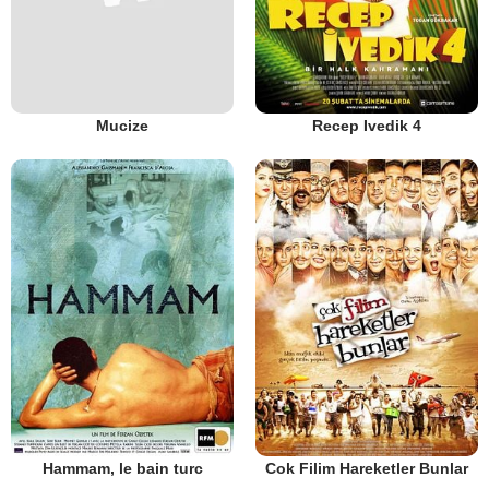
Mucize
Recep Ivedik 4
Hammam, le bain turc
Cok Filim Hareketler Bunlar