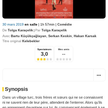
30 mars 2019
en salle
|
1h 57min
|
Comédie
De
Tolga Karaçelik
Par
Tolga Karaçelik
|
Avec
Bartu Küçükçağlayan
,
Serkan Keskin
,
Hakan Karsak
Titre original
Kelebekler
Spectateurs
Mes amis
3,0
--
Synopsis
Dans un village turc, trois frères et sœurs qui ne se connaissent
ni ne savent rien de leur père, attendent de l’enterrer. Alors qu’ils
en apprennent davantage sur lui, ils commencent également à se