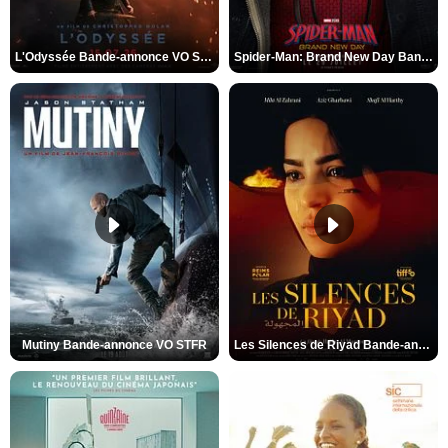
L'Odyssée Bande-annonce VO STFR
Spider-Man: Brand New Day Bande-annonce VO STFR
Mutiny Bande-annonce VO STFR
Les Silences de Riyad Bande-annonce VO STFR