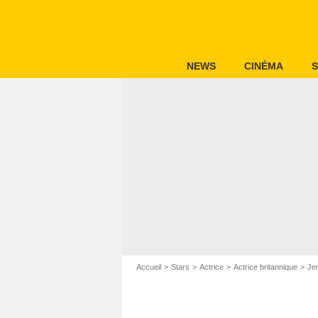
NEWS
CINÉMA
S
Accueil
Stars
Actrice
Actrice britannique
Je