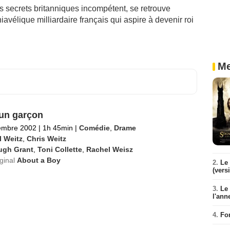
s secrets britanniques incompétent, se retrouve
vélique milliardaire français qui aspire à devenir roi
Me
un garçon
embre 2002
|
1h 45min
|
Comédie
,
Drame
l Weitz
,
Chris Weitz
ugh Grant
,
Toni Collette
,
Rachel Weisz
iginal
About a Boy
2.
Le 
(vers
3.
Le
l'ann
4.
Fo