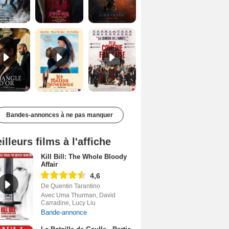
Le Triangle d'or Bande-annonce VF
Les Matins merveilleux Bande-annonce VF
De la Comédie-Française Teaser VF
Bandes-annonces à ne pas manquer
illeurs films à l'affiche
Kill Bill: The Whole Bloody
Affair
4,6
De Quentin Tarantino
Avec Uma Thurman, David
Carradine, Lucy Liu
Bande-annonce