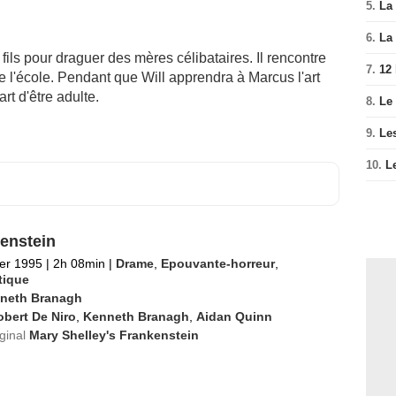
5.
La 
6.
La 
n fils pour draguer des mères célibataires. Il rencontre
7.
12
de l'école. Pendant que Will apprendra à Marcus l'art
rt d'être adulte.
8.
Le
9.
Le
10.
L
enstein
ier 1995
|
2h 08min
|
Drame
,
Epouvante-horreur
,
tique
neth Branagh
bert De Niro
,
Kenneth Branagh
,
Aidan Quinn
iginal
Mary Shelley's Frankenstein