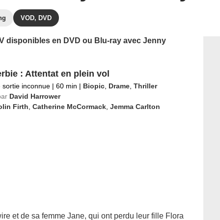
ng
VOD, DVD
 TV disponibles en DVD ou Blu-ray avec Jenny
bie : Attentat en plein vol
 sortie inconnue
|
60 min
|
Biopic
,
Drame
,
Thriller
par
David Harrower
lin Firth
,
Catherine McCormack
,
Jemma Carlton
re et de sa femme Jane, qui ont perdu leur fille Flora