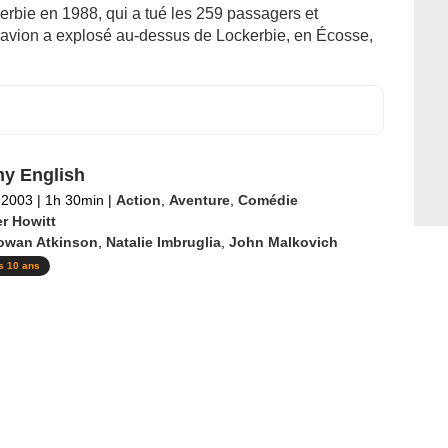
erbie en 1988, qui a tué les 259 passagers et
'avion a explosé au-dessus de Lockerbie, en Écosse,
y English
l 2003
|
1h 30min
|
Action
,
Aventure
,
Comédie
er Howitt
owan Atkinson
,
Natalie Imbruglia
,
John Malkovich
s 10 ans