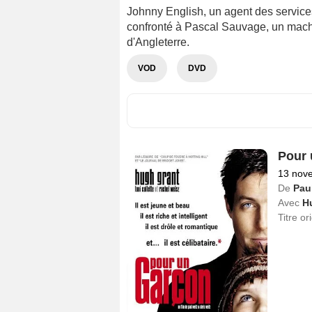
Johnny English, un agent des service
confronté à Pascal Sauvage, un machia
d'Angleterre.
VOD
DVD
Pour 
13 nov
De
Pau
Avec
H
Titre or