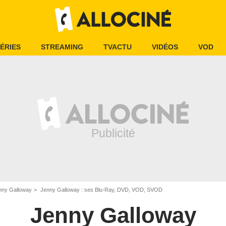
ÉRIES
STREAMING
TVACTU
VIDÉOS
VOD
nny Galloway
Jenny Galloway : ses Blu-Ray, DVD, VOD, SVOD
Jenny Galloway