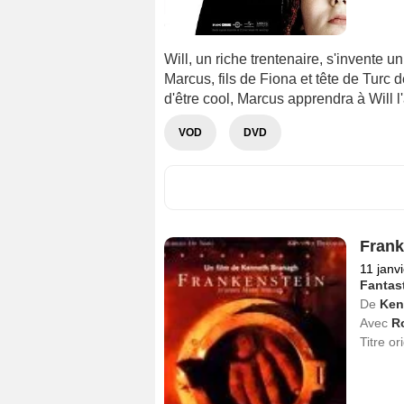
Will, un riche trentenaire, s'invente u
Marcus, fils de Fiona et tête de Turc 
d'être cool, Marcus apprendra à Will l'a
VOD
DVD
Frank
11 janv
Fantas
De
Ken
Avec
Ro
Titre or