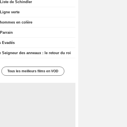
Liste de Schindler
Ligne verte
 hommes en colère
 Parrain
s Evadés
e Seigneur des anneaux : le retour du roi
Tous les meilleurs films en VOD