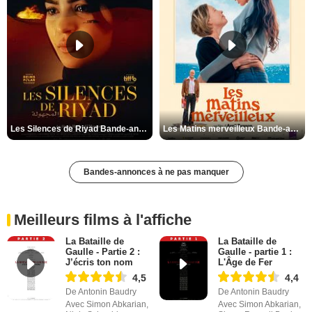
Les Silences de Riyad Bande-annonce VO STFR
Les Matins merveilleux Bande-annonce VF
Bandes-annonces à ne pas manquer
Meilleurs films à l'affiche
La Bataille de
La Bataille de
Gaulle - Partie 2 :
Gaulle - partie 1 :
J’écris ton nom
L'Âge de Fer
4,5
4,4
De Antonin Baudry
De Antonin Baudry
Avec Simon Abkarian,
Avec Simon Abkarian,