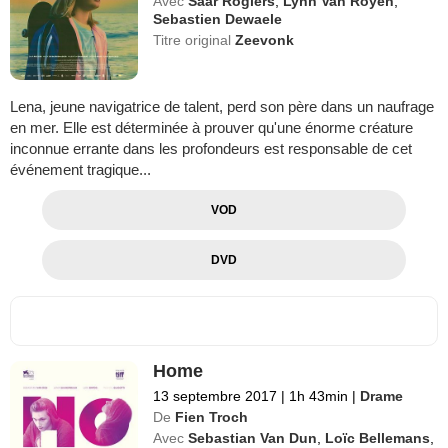
Avec
Saar Rogiers
,
Lynn Van Royen
,
Sebastien Dewaele
Titre original
Zeevonk
Lena, jeune navigatrice de talent, perd son père dans un naufrage
en mer. Elle est déterminée à prouver qu'une énorme créature
inconnue errante dans les profondeurs est responsable de cet
événement tragique...
VOD
DVD
Home
13 septembre 2017
|
1h 43min
|
Drame
De
Fien Troch
Avec
Sebastian Van Dun
,
Loïc Bellemans
,