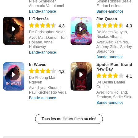
Niels Schneider,
Simon Russell Beale,
Anamaria Vartolomei
Florian Lesieur
Bande-annonce
Bande-annonce
L'Odyssée
Jim Queen
4,3
4,3
De Christopher Nolan
De Marco Nguyen,
Nicolas Athane
Avec Matt Damon, Tom
Holland, Anne
Avec Alex Ramires,
Hathaway
Jérémy Gillet, Shirley
Souagnon
Bande-annonce
Bande-annonce
In Waves
Spider-Man: Brand
New Day
4,2
4,1
De Phuong Mai
Nguyen
De Destin Daniel
Cretton
Avec Lyna Khoudri,
Paul Kircher, Rio Vega
Avec Tom Holland,
Zendaya, Sadie Sink
Bande-annonce
Bande-annonce
Tous les meilleurs films au ciné