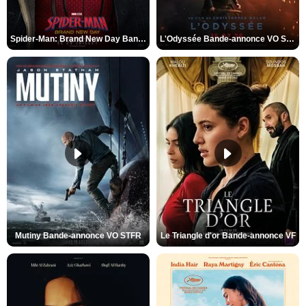
Spider-Man: Brand New Day Bande-annonce VO STFR
L'Odyssée Bande-annonce VO STFR
Mutiny Bande-annonce VO STFR
Le Triangle d'or Bande-annonce VF