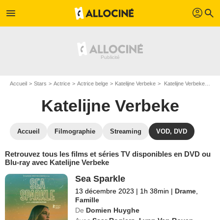
profil
menu
search
Accueil
Stars
Actrice
Actrice belge
Katelijne Verbeke
Katelijne Verbeke : ses Blu-Ray, DVD, VOD, SVOD
Katelijne Verbeke
Accueil
Filmographie
Streaming
VOD, DVD
Retrouvez tous les films et séries TV disponibles en DVD ou
Blu-ray avec Katelijne Verbeke
Sea Sparkle
13 décembre 2023
|
1h 38min
|
Drame
,
Famille
De
Domien Huyghe