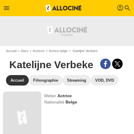
profil
menu
search
Accueil
Stars
Actrices
Actrice belge
Katelijne Verbeke
Katelijne Verbeke
Accueil
Filmographie
Streaming
VOD, DVD
Métier
Actrice
Nationalité
Belge