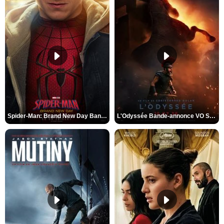
Spider-Man: Brand New Day Bande-annonce VO STFR
L'Odyssée Bande-annonce VO STFR