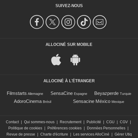
SUIVEZ-NOUS
ALLOCINÉ SUR MOBILE
ALLOCINÉ À L'ÉTRANGER
Filmstarts
SensaCine
Beyazperde
Allemagne
Espagne
Turquie
AdoroCinema
Sensacine México
Brésil
Mexique
Contact
|
Qui sommes-nous
|
Recrutement
|
Publicité
|
CGU
|
CGV
|
Politique de cookies
|
Préférences cookies
|
Données Personnelles
|
Revue de presse
|
Charte d'écriture
|
Les services AlloCiné
|
Gérer Utiq