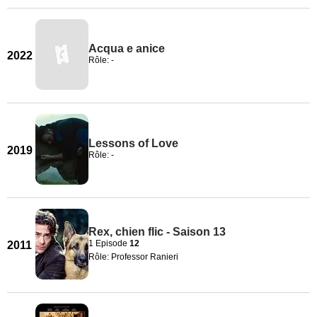
Acqua e anice
2022
Rôle: -
Lessons of Love
2019
Rôle: -
Rex, chien flic - Saison 13
1 Episode
12
2011
Rôle: Professor Ranieri