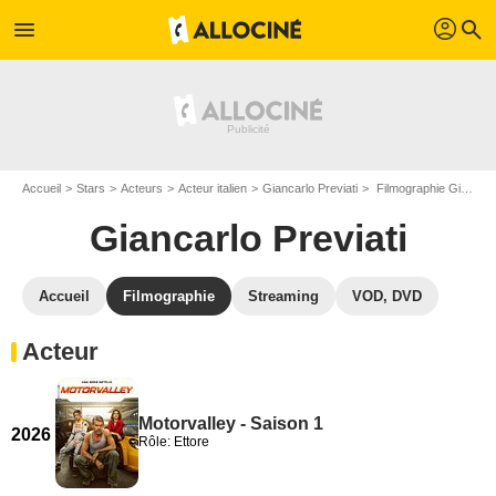
profil
menu
search
Accueil
Stars
Acteurs
Acteur italien
Giancarlo Previati
Filmographie Giancarlo Previati
Giancarlo Previati
Accueil
Filmographie
Streaming
VOD, DVD
Acteur
Motorvalley - Saison 1
2026
Rôle: Ettore