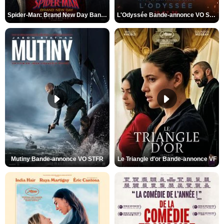
Spider-Man: Brand New Day Bande-annonce VO STFR
L'Odyssée Bande-annonce VO STFR
Mutiny Bande-annonce VO STFR
Le Triangle d'or Bande-annonce VF