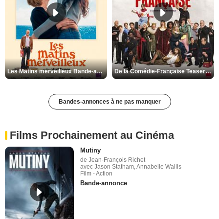
Les Matins merveilleux Bande-annonce VF
De la Comédie-Française Teaser VF
Bandes-annonces à ne pas manquer
Films Prochainement au Cinéma
Mutiny
de Jean-François Richet
avec Jason Statham, Annabelle Wallis
Film - Action
Bande-annonce