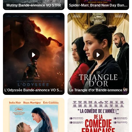
Mutiny Bande-annonce VO STFR
Spider-Man: Brand New Day Bande-annonce VO STFR
L'Odyssée Bande-annonce VO STFR
Le Triangle d'or Bande-annonce VF