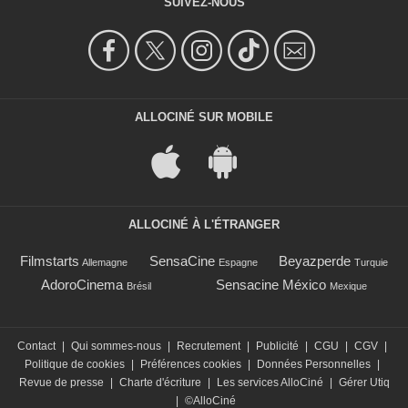
SUIVEZ-NOUS
ALLOCINÉ SUR MOBILE
ALLOCINÉ À L'ÉTRANGER
Filmstarts
SensaCine
Beyazperde
Allemagne
Espagne
Turquie
AdoroCinema
Sensacine México
Brésil
Mexique
Contact
|
Qui sommes-nous
|
Recrutement
|
Publicité
|
CGU
|
CGV
|
Politique de cookies
|
Préférences cookies
|
Données Personnelles
|
Revue de presse
|
Charte d'écriture
|
Les services AlloCiné
|
Gérer Utiq
|
©AlloCiné