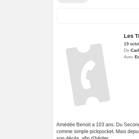
Les T
19 octo
De
Car
Avec
E
Amédée Benoit a 103 ans. Du Second 
comme simple pickpocket. Mais depuis q