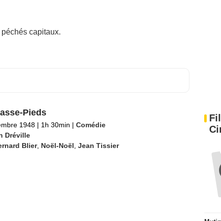
7 péchés capitaux.
Fi
asse-Pieds
Ci
embre 1948
|
1h 30min
|
Comédie
 Dréville
rnard Blier
,
Noël-Noël
,
Jean Tissier