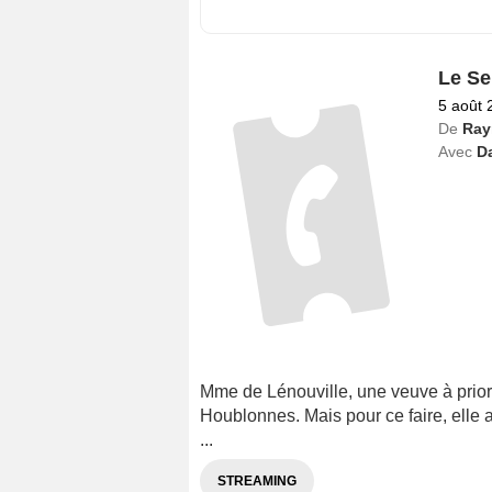
Le Se
5 août 
De
Ray
Avec
Da
Mme de Lénouville, une veuve à prior
Houblonnes. Mais pour ce faire, elle 
...
STREAMING