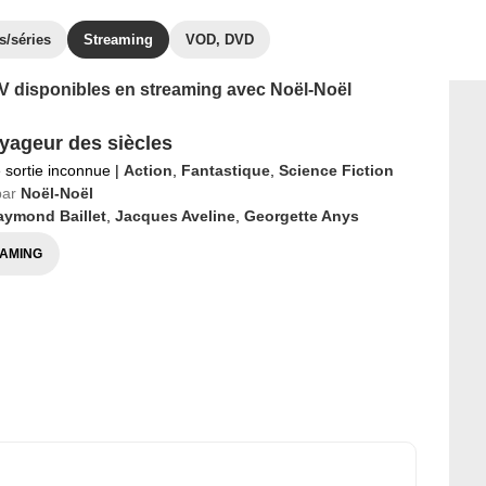
s/séries
Streaming
VOD, DVD
 TV disponibles en streaming avec Noël-Noël
yageur des siècles
 sortie inconnue
|
Action
,
Fantastique
,
Science Fiction
par
Noël-Noël
aymond Baillet
,
Jacques Aveline
,
Georgette Anys
AMING