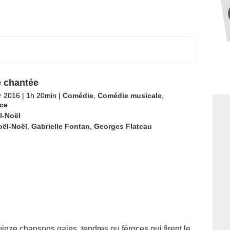
e chantée
er 2016
|
1h 20min
|
Comédie
,
Comédie musicale
,
ce
l-Noël
oël-Noël
,
Gabrielle Fontan
,
Georges Flateau