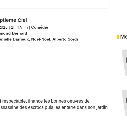
ptieme Ciel
2016
|
1h 47min
|
Comédie
mond Bernard
Me
nielle Darrieux
,
Noël-Noël
,
Alberto Sordi
i respectable, finance les bonnes oeuvres de
assassine des escrocs puis les enterre dans son jardin