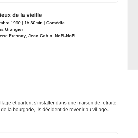
eux de la vieille
embre 1960
|
1h 30min
|
Comédie
es Grangier
erre Fresnay
,
Jean Gabin
,
Noël-Noël
illage et partent s'installer dans une maison de retraite.
e la bourgade, ils décident de revenir au village...