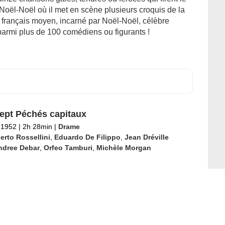
inze chansons gaies, tendres ou féroces qui firent le
ël-Noël où il met en scène plusieurs croquis de la
u français moyen, incarné par Noël-Noël, célèbre
parmi plus de 100 comédiens ou figurants !
ept Péchés capitaux
l 1952
|
2h 28min
|
Drame
erto Rossellini
,
Eduardo De Filippo
,
Jean Dréville
ndree Debar
,
Orfeo Tamburi
,
Michèle Morgan