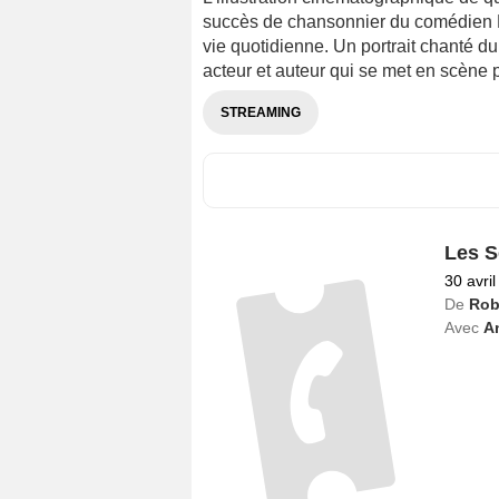
L’illustration cinématographique de qu
succès de chansonnier du comédien No
vie quotidienne. Un portrait chanté d
acteur et auteur qui se met en scène 
STREAMING
Les S
30 avri
De
Rob
Avec
A