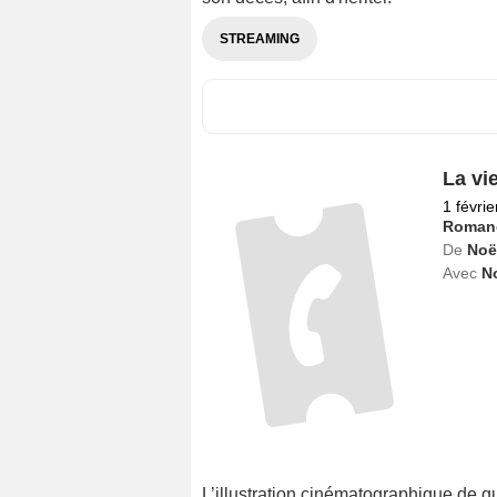
son décès, afin d'hériter.
STREAMING
La vi
1 févri
Roman
De
Noë
Avec
N