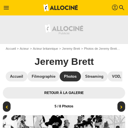
profil
menu
search
Accueil
Acteur
Acteur britannique
Jeremy Brett
Photos de Jeremy Brett
My F
Jeremy Brett
Accueil
Filmographie
Photos
Streaming
VOD, DV
RETOUR À LA GALERIE
5
/ 8 Photos