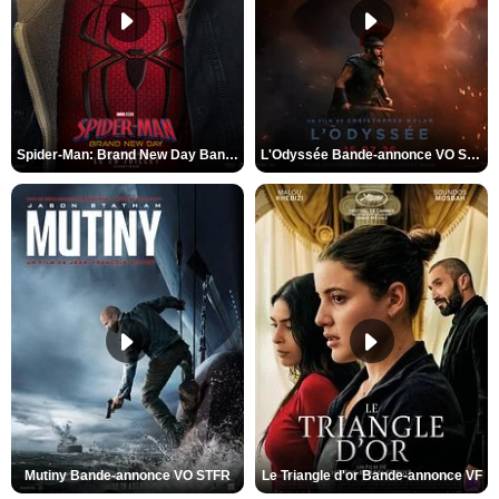
Spider-Man: Brand New Day Bande-annonce VO STFR
L'Odyssée Bande-annonce VO STFR
Mutiny Bande-annonce VO STFR
Le Triangle d'or Bande-annonce VF