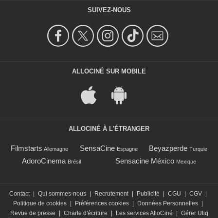
SUIVEZ-NOUS
ALLOCINÉ SUR MOBILE
ALLOCINÉ À L'ÉTRANGER
Filmstarts
SensaCine
Beyazperde
Allemagne
Espagne
Turquie
AdoroCinema
Sensacine México
Brésil
Mexique
Contact
|
Qui sommes-nous
|
Recrutement
|
Publicité
|
CGU
|
CGV
|
Politique de cookies
|
Préférences cookies
|
Données Personnelles
|
Revue de presse
|
Charte d'écriture
|
Les services AlloCiné
|
Gérer Utiq