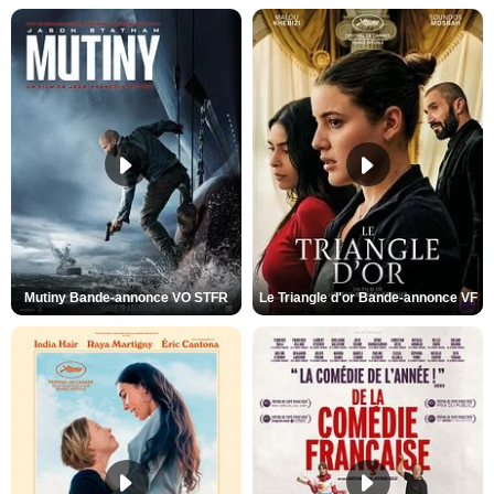
Mutiny Bande-annonce VO STFR
Le Triangle d'or Bande-annonce VF