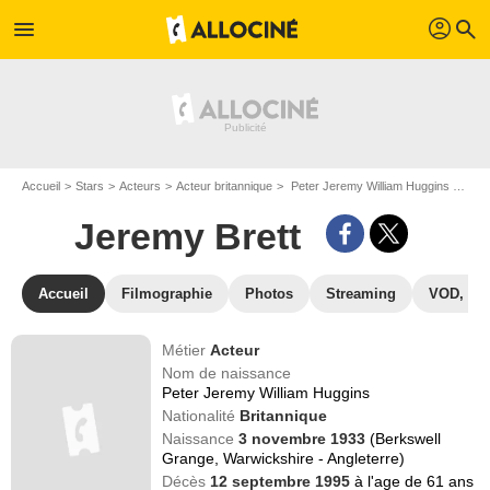
profil
menu
search
Accueil
Stars
Acteurs
Acteur britannique
Peter Jeremy William Huggins dit Jeremy Brett
Jeremy Brett
Accueil
Filmographie
Photos
Streaming
VOD, DV
Métier
Acteur
Nom de naissance
Peter Jeremy William Huggins
Nationalité
Britannique
Naissance
3 novembre 1933
(Berkswell
Grange, Warwickshire - Angleterre)
Décès
12 septembre 1995
à l'age de 61 ans