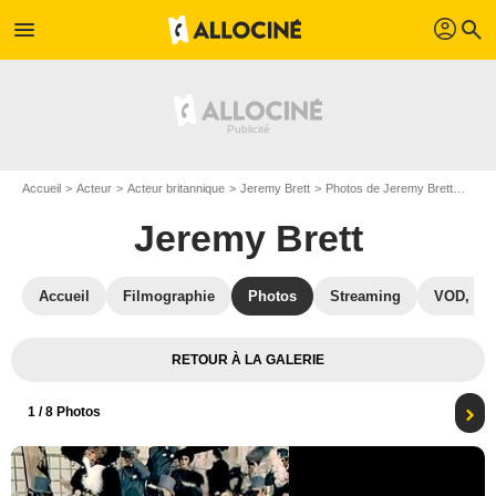
profil
menu
search
Accueil
Acteur
Acteur britannique
Jeremy Brett
Photos de Jeremy Brett
My F
Jeremy Brett
Accueil
Filmographie
Photos
Streaming
VOD, DV
RETOUR À LA GALERIE
1
/ 8 Photos