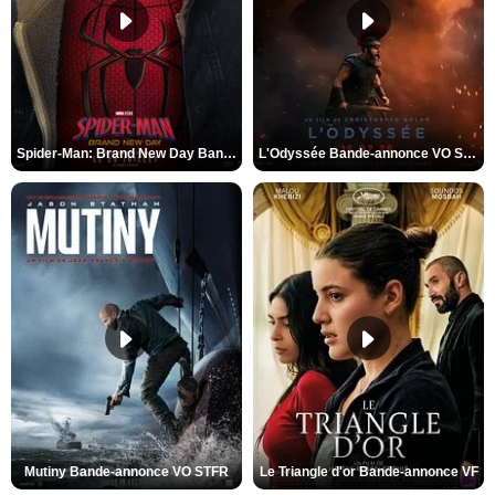
Spider-Man: Brand New Day Bande-annonce VO STFR
L'Odyssée Bande-annonce VO STFR
Mutiny Bande-annonce VO STFR
Le Triangle d'or Bande-annonce VF