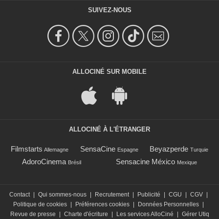
SUIVEZ-NOUS
ALLOCINÉ SUR MOBILE
ALLOCINÉ À L'ÉTRANGER
Filmstarts
SensaCine
Beyazperde
Allemagne
Espagne
Turquie
AdoroCinema
Sensacine México
Brésil
Mexique
Contact
|
Qui sommes-nous
|
Recrutement
|
Publicité
|
CGU
|
CGV
|
Politique de cookies
|
Préférences cookies
|
Données Personnelles
|
Revue de presse
|
Charte d'écriture
|
Les services AlloCiné
|
Gérer Utiq