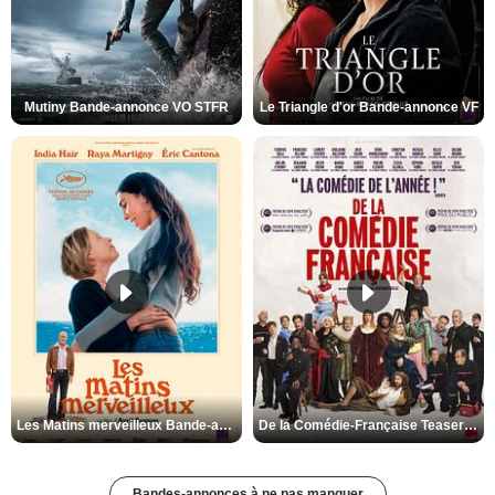
Mutiny Bande-annonce VO STFR
Le Triangle d'or Bande-annonce VF
Les Matins merveilleux Bande-annonce VF
De la Comédie-Française Teaser VF
Bandes-annonces à ne pas manquer