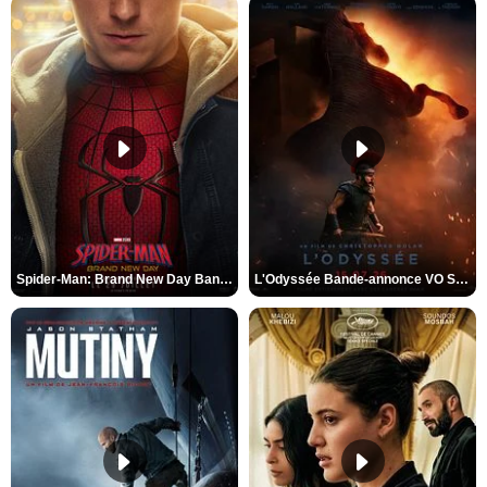
Spider-Man: Brand New Day Bande-annonce VO STFR
L'Odyssée Bande-annonce VO STFR