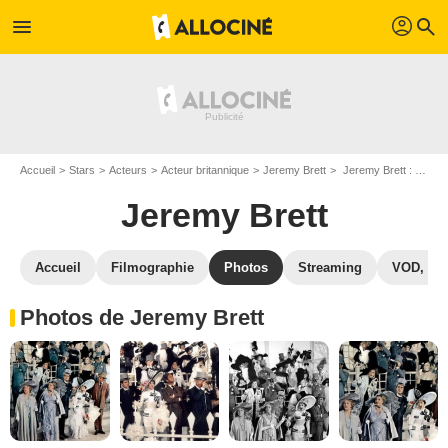
profil
menu
search
Accueil
Stars
Acteurs
Acteur britannique
Jeremy Brett
Jeremy Brett : Photos de ses films et séries
Jeremy Brett
Accueil
Filmographie
Photos
Streaming
VOD, DV
Photos de Jeremy Brett