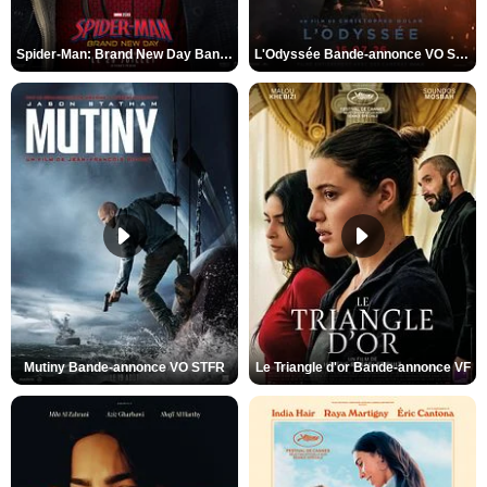
Spider-Man: Brand New Day Bande-annonce VO STFR
L'Odyssée Bande-annonce VO STFR
Mutiny Bande-annonce VO STFR
Le Triangle d'or Bande-annonce VF