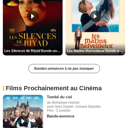
Les Silences de Riyad Bande-annonce VO STFR
Les Matins merveilleux Bande-annonce VF
Bandes-annonces à ne pas manquer
Films Prochainement au Cinéma
Tombé du ciel
de Mohamed Hamidi
avec Ilyes Djadel, Josiane Balasko
Film - Comédie
Bande-annonce