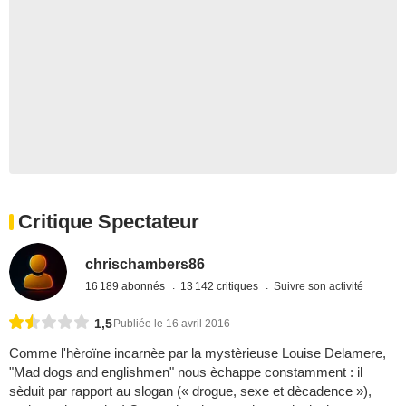
Critique Spectateur
chrischambers86
16 189 abonnés
13 142 critiques
Suivre son activité
1,5
Publiée le 16 avril 2016
Comme l'hèroïne incarnèe par la mystèrieuse Louise Delamere,
"Mad dogs and englishmen" nous èchappe constamment : il
sèduit par rapport au slogan (« drogue, sexe et dècadence »),