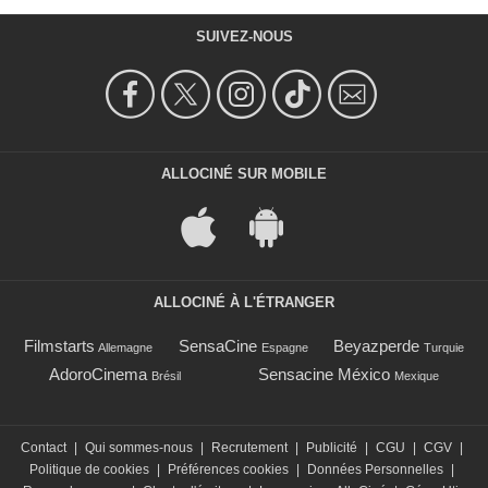
SUIVEZ-NOUS
ALLOCINÉ SUR MOBILE
ALLOCINÉ À L'ÉTRANGER
Filmstarts
SensaCine
Beyazperde
Allemagne
Espagne
Turquie
AdoroCinema
Sensacine México
Brésil
Mexique
Contact
|
Qui sommes-nous
|
Recrutement
|
Publicité
|
CGU
|
CGV
|
Politique de cookies
|
Préférences cookies
|
Données Personnelles
|