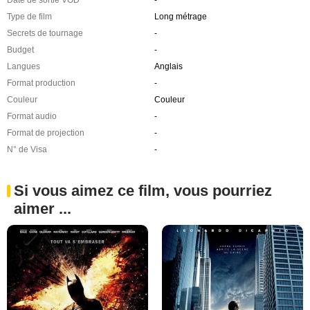
Date de sortie VOD
-
Type de film
Long métrage
Secrets de tournage
-
Budget
-
Langues
Anglais
Format production
-
Couleur
Couleur
Format audio
-
Format de projection
-
N° de Visa
-
Si vous aimez ce film, vous pourriez
aimer ...