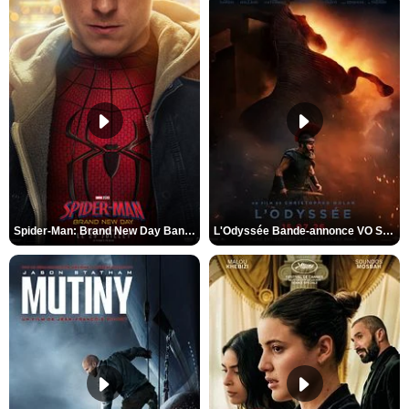
Spider-Man: Brand New Day Bande-annonce VO STFR
L'Odyssée Bande-annonce VO STFR