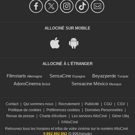
ALLOCINÉ SUR MOBILE
ALLOCINÉ À L'ÉTRANGER
Filmstarts
SensaCine
Beyazperde
Allemagne
Espagne
Turquie
AdoroCinema
Sensacine México
Brésil
Mexique
Contact
|
Qui sommes-nous
|
Recrutement
|
Publicité
|
CGU
|
CGV
|
Politique de cookies
|
Préférences cookies
|
Données Personnelles
|
Revue de presse
|
Charte d'écriture
|
Les services AlloCiné
|
Gérer Utiq
|
©AlloCiné
Retrouvez tous les horaires et infos de votre cinéma sur le numéro AlloCiné :
0 892 892 892
(0,90€/minute)