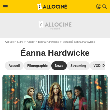
profil
menu
search
Accueil
Stars
Acteur
Éanna Hardwicke
Actualité Éanna Hardwicke
Éanna Hardwicke
Accueil
Filmographie
News
Streaming
VOD, DVD