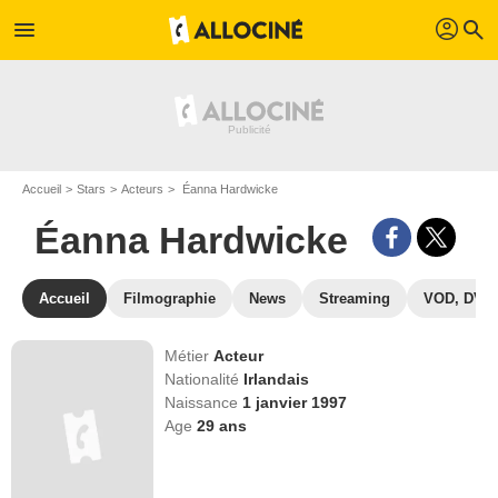
profil
menu
search
Accueil
Stars
Acteurs
Éanna Hardwicke
Éanna Hardwicke
Accueil
Filmographie
News
Streaming
VOD, DVD
Métier
Acteur
Nationalité
Irlandais
Naissance
1 janvier 1997
Age
29
ans