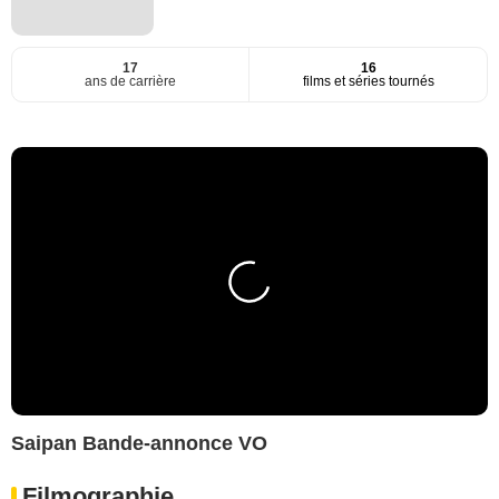
17
16
ans de carrière
films et séries tournés
Saipan Bande-annonce VO
Filmographie