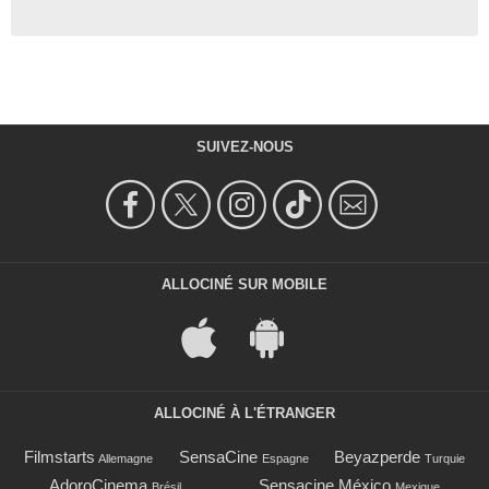
SUIVEZ-NOUS
ALLOCINÉ SUR MOBILE
ALLOCINÉ À L'ÉTRANGER
Filmstarts
SensaCine
Beyazperde
Allemagne
Espagne
Turquie
AdoroCinema
Sensacine México
Brésil
Mexique