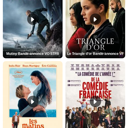
Mutiny Bande-annonce VO STFR
Le Triangle d'or Bande-annonce VF