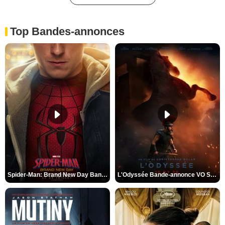
Top Bandes-annonces
Spider-Man: Brand New Day Bande-annonce VO STFR
L'Odyssée Bande-annonce VO STFR