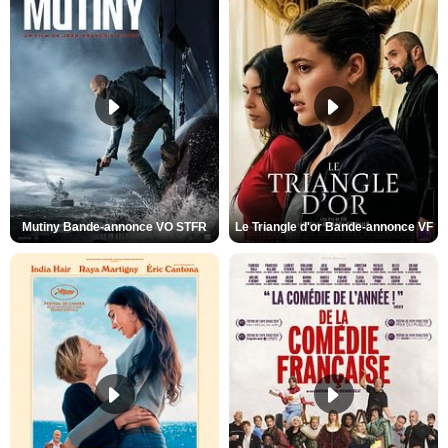
Mutiny Bande-annonce VO STFR
Le Triangle d'or Bande-annonce VF