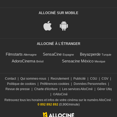
ALLOCINÉ SUR MOBILE
ALLOCINÉ À L'ÉTRANGER
Filmstarts
SensaCine
Beyazperde
Allemagne
Espagne
Turquie
AdoroCinema
Sensacine México
Brésil
Mexique
Contact
|
Qui sommes-nous
|
Recrutement
|
Publicité
|
CGU
|
CGV
|
Politique de cookies
|
Préférences cookies
|
Données Personnelles
|
Revue de presse
|
Charte d'écriture
|
Les services AlloCiné
|
Gérer Utiq
|
©AlloCiné
Retrouvez tous les horaires et infos de votre cinéma sur le numéro AlloCiné :
0 892 892 892
(0,90€/minute)