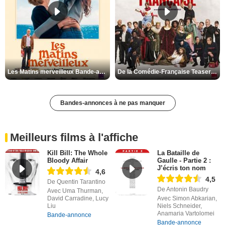
Les Matins merveilleux Bande-annonce VF
De la Comédie-Française Teaser VF
Bandes-annonces à ne pas manquer
Meilleurs films à l'affiche
Kill Bill: The Whole
La Bataille de
Bloody Affair
Gaulle - Partie 2 :
J’écris ton nom
4,6
4,5
De Quentin Tarantino
De Antonin Baudry
Avec Uma Thurman,
David Carradine, Lucy
Avec Simon Abkarian,
Liu
Niels Schneider,
Anamaria Vartolomei
Bande-annonce
Bande-annonce