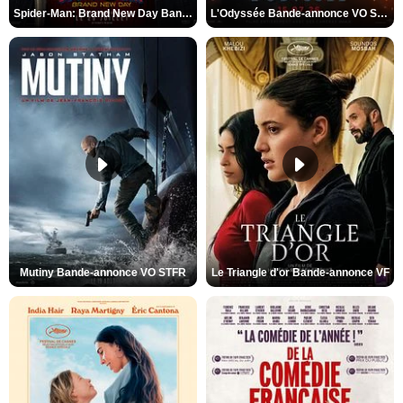
Spider-Man: Brand New Day Bande-annonce VO STFR
L'Odyssée Bande-annonce VO STFR
Mutiny Bande-annonce VO STFR
Le Triangle d'or Bande-annonce VF