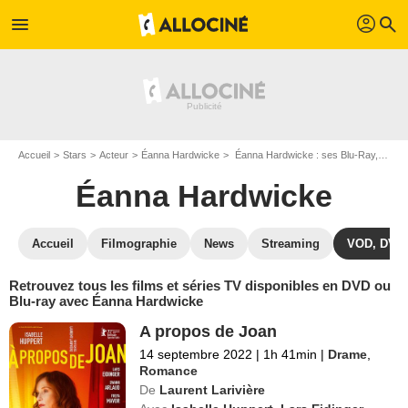
profil
menu
search
Accueil
Stars
Acteur
Éanna Hardwicke
Éanna Hardwicke : ses Blu-Ray, DVD, VOD, SVOD
Éanna Hardwicke
Accueil
Filmographie
News
Streaming
VOD, DVD
Retrouvez tous les films et séries TV disponibles en DVD ou
Blu-ray avec Éanna Hardwicke
A propos de Joan
14 septembre 2022
|
1h 41min
|
Drame
,
Romance
De
Laurent Larivière