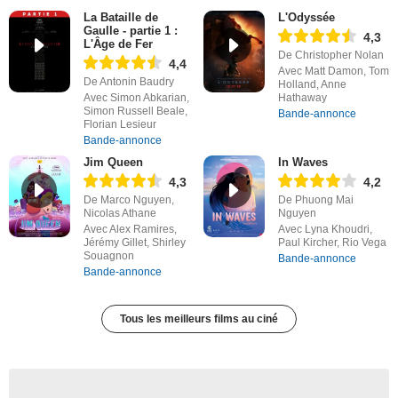
La Bataille de
L'Odyssée
Gaulle - partie 1 :
4,3
L'Âge de Fer
De Christopher Nolan
4,4
Avec Matt Damon, Tom
De Antonin Baudry
Holland, Anne
Avec Simon Abkarian,
Hathaway
Simon Russell Beale,
Bande-annonce
Florian Lesieur
Bande-annonce
Jim Queen
In Waves
4,3
4,2
De Marco Nguyen,
De Phuong Mai
Nicolas Athane
Nguyen
Avec Alex Ramires,
Avec Lyna Khoudri,
Jérémy Gillet, Shirley
Paul Kircher, Rio Vega
Souagnon
Bande-annonce
Bande-annonce
Tous les meilleurs films au ciné