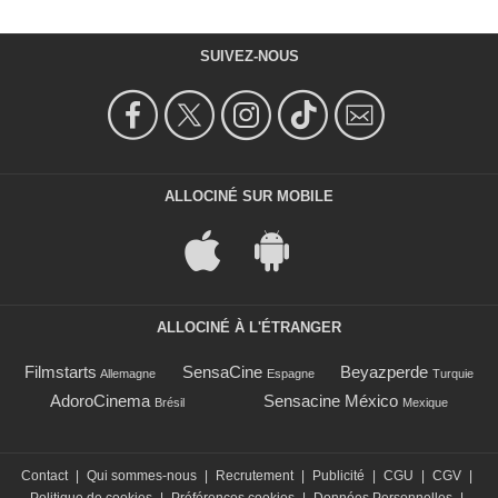
SUIVEZ-NOUS
ALLOCINÉ SUR MOBILE
ALLOCINÉ À L'ÉTRANGER
Filmstarts
SensaCine
Beyazperde
Allemagne
Espagne
Turquie
AdoroCinema
Sensacine México
Brésil
Mexique
Contact
|
Qui sommes-nous
|
Recrutement
|
Publicité
|
CGU
|
CGV
|