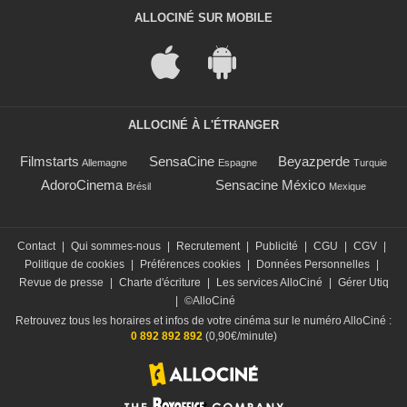
ALLOCINÉ SUR MOBILE
ALLOCINÉ À L'ÉTRANGER
Filmstarts
SensaCine
Beyazperde
Allemagne
Espagne
Turquie
AdoroCinema
Sensacine México
Brésil
Mexique
Contact
|
Qui sommes-nous
|
Recrutement
|
Publicité
|
CGU
|
CGV
|
Politique de cookies
|
Préférences cookies
|
Données Personnelles
|
Revue de presse
|
Charte d'écriture
|
Les services AlloCiné
|
Gérer Utiq
|
©AlloCiné
Retrouvez tous les horaires et infos de votre cinéma sur le numéro AlloCiné :
0 892 892 892
(0,90€/minute)