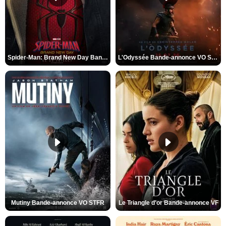
Spider-Man: Brand New Day Bande-annonce VO STFR
L'Odyssée Bande-annonce VO STFR
Mutiny Bande-annonce VO STFR
Le Triangle d'or Bande-annonce VF