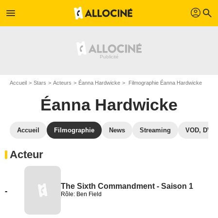
profil
menu
search
Accueil
Stars
Acteurs
Éanna Hardwicke
Filmographie Éanna Hardwicke
Éanna Hardwicke
Accueil
Filmographie
News
Streaming
VOD, DVD
Acteur
The Sixth Commandment - Saison 1
-
Rôle: Ben Field