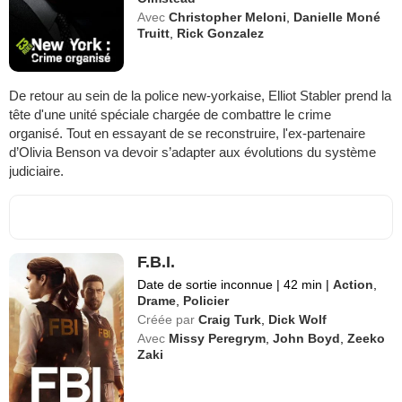
Avec
Christopher Meloni
,
Danielle Moné
Truitt
,
Rick Gonzalez
De retour au sein de la police new-yorkaise, Elliot Stabler prend la
tête d'une unité spéciale chargée de combattre le crime
organisé. Tout en essayant de se reconstruire, l'ex-partenaire
d’Olivia Benson va devoir s’adapter aux évolutions du système
judiciaire.
F.B.I.
Date de sortie inconnue
|
42 min
|
Action
,
Drame
,
Policier
Créée par
Craig Turk
,
Dick Wolf
Avec
Missy Peregrym
,
John Boyd
,
Zeeko
Zaki