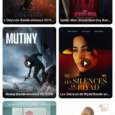
L'Odyssée Bande-annonce VO STFR
Spider-Man: Brand New Day Bande-annonce VO STFR
Mutiny Bande-annonce VO STFR
Les Silences de Riyad Bande-annonce VO STFR