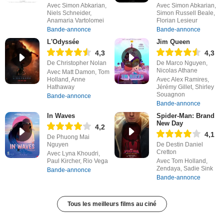
Avec Simon Abkarian,
Avec Simon Abkarian,
Niels Schneider,
Simon Russell Beale,
Anamaria Vartolomei
Florian Lesieur
Bande-annonce
Bande-annonce
L'Odyssée
Jim Queen
4,3
4,3
De Christopher Nolan
De Marco Nguyen,
Nicolas Athane
Avec Matt Damon, Tom
Holland, Anne
Avec Alex Ramires,
Hathaway
Jérémy Gillet, Shirley
Souagnon
Bande-annonce
Bande-annonce
In Waves
Spider-Man: Brand
New Day
4,2
4,1
De Phuong Mai
Nguyen
De Destin Daniel
Cretton
Avec Lyna Khoudri,
Paul Kircher, Rio Vega
Avec Tom Holland,
Zendaya, Sadie Sink
Bande-annonce
Bande-annonce
Tous les meilleurs films au ciné