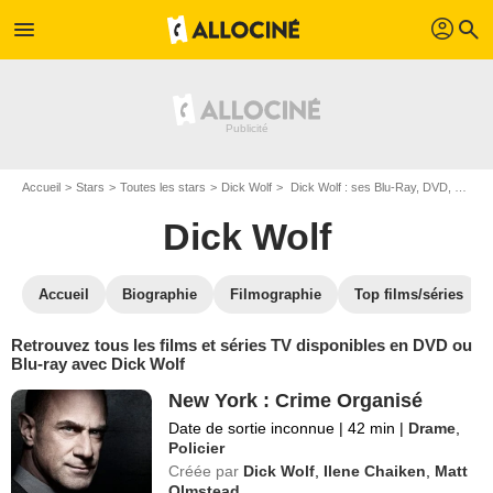
profil
menu
search
Accueil
Stars
Toutes les stars
Dick Wolf
Dick Wolf : ses Blu-Ray, DVD, VOD, SVOD
Dick Wolf
Accueil
Biographie
Filmographie
Top films/séries
Retrouvez tous les films et séries TV disponibles en DVD ou
Blu-ray avec Dick Wolf
New York : Crime Organisé
Date de sortie inconnue
|
42 min
|
Drame
,
Policier
Créée par
Dick Wolf
,
Ilene Chaiken
,
Matt
Olmstead