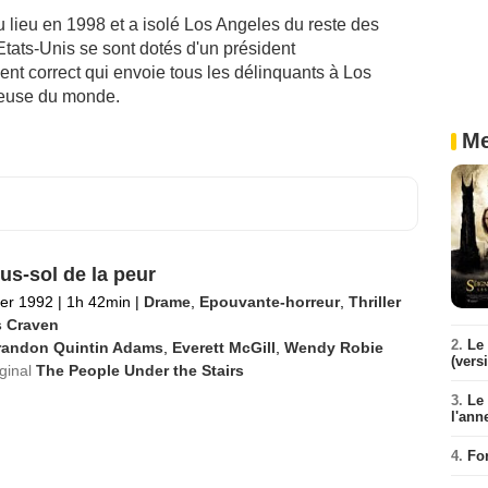
 lieu en 1998 et a isolé Los Angeles du reste des
Etats-Unis se sont dotés d'un président
ment correct qui envoie tous les délinquants à Los
reuse du monde.
Me
us-sol de la peur
ier 1992
|
1h 42min
|
Drame
,
Epouvante-horreur
,
Thriller
 Craven
2.
Le 
randon Quintin Adams
,
Everett McGill
,
Wendy Robie
(vers
iginal
The People Under the Stairs
3.
Le
l'ann
4.
Fo