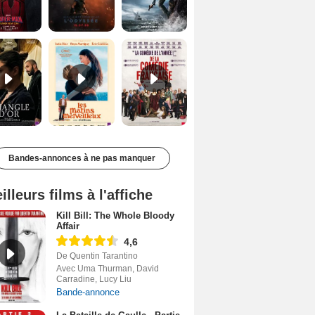
Le Triangle d'or Bande-annonce VF
Les Matins merveilleux Bande-annonce VF
De la Comédie-Française Teaser VF
Bandes-annonces à ne pas manquer
illeurs films à l'affiche
Kill Bill: The Whole Bloody
Affair
4,6
De Quentin Tarantino
Avec Uma Thurman, David
Carradine, Lucy Liu
Bande-annonce