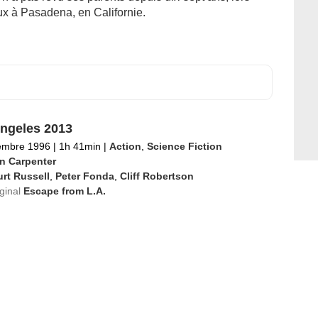
ux à Pasadena, en Californie.
ngeles 2013
embre 1996
|
1h 41min
|
Action
,
Science Fiction
n Carpenter
rt Russell
,
Peter Fonda
,
Cliff Robertson
iginal
Escape from L.A.