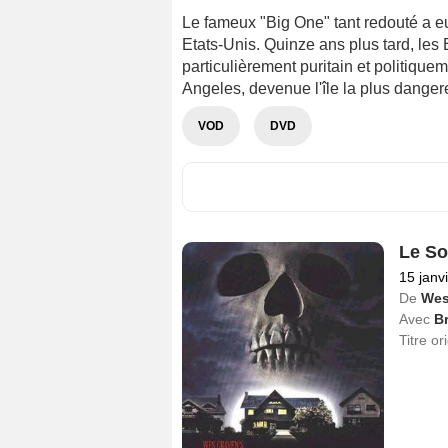
Le fameux "Big One" tant redouté a eu
Etats-Unis. Quinze ans plus tard, les 
particulièrement puritain et politique
Angeles, devenue l'île la plus dange
VOD
DVD
Le So
15 janv
De
Wes
Avec
B
Titre or