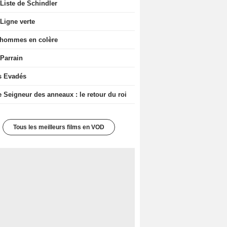
Liste de Schindler
Ligne verte
 hommes en colère
 Parrain
s Evadés
e Seigneur des anneaux : le retour du roi
Tous les meilleurs films en VOD