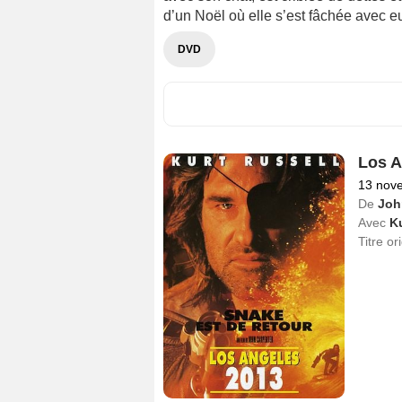
d’un Noël où elle s’est fâchée avec e
DVD
Los A
13 nov
De
Joh
Avec
Ku
Titre or