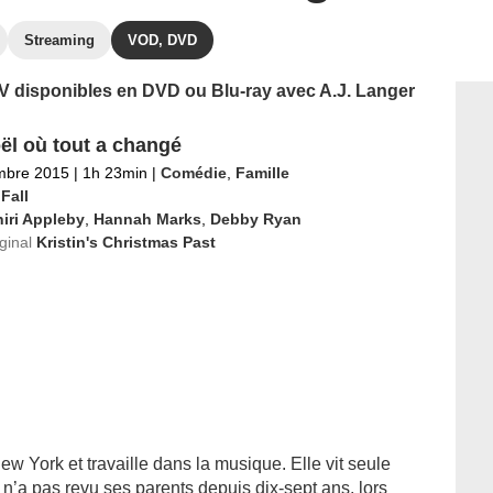
Streaming
VOD, DVD
 TV disponibles en DVD ou Blu-ray avec A.J. Langer
ël où tout a changé
mbre 2015
|
1h 23min
|
Comédie
,
Famille
Fall
iri Appleby
,
Hannah Marks
,
Debby Ryan
iginal
Kristin's Christmas Past
 New York et travaille dans la musique. Elle vit seule
t n’a pas revu ses parents depuis dix-sept ans, lors