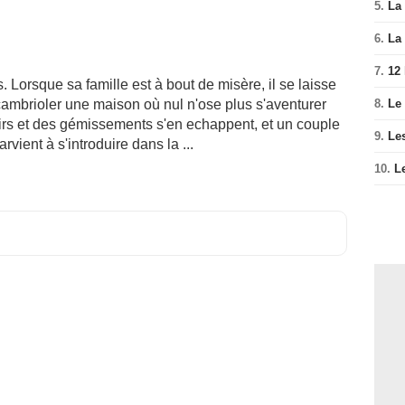
5.
La 
6.
La 
7.
12
. Lorsque sa famille est à bout de misère, il se laisse
8.
Le
ambrioler une maison où nul n'ose plus s'aventurer
irs et des gémissements s'en echappent, et un couple
9.
Le
vient à s'introduire dans la ...
10.
L