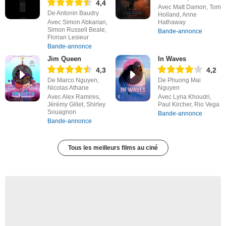
4,4
Avec Matt Damon, Tom
De Antonin Baudry
Holland, Anne
Avec Simon Abkarian,
Hathaway
Simon Russell Beale,
Bande-annonce
Florian Lesieur
Bande-annonce
Jim Queen
In Waves
4,3
4,2
De Marco Nguyen,
De Phuong Mai
Nicolas Athane
Nguyen
Avec Alex Ramires,
Avec Lyna Khoudri,
Jérémy Gillet, Shirley
Paul Kircher, Rio Vega
Souagnon
Bande-annonce
Bande-annonce
Tous les meilleurs films au ciné