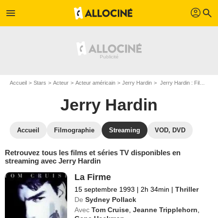
profil
menu
search
Accueil
Stars
Acteur
Acteur américain
Jerry Hardin
Jerry Hardin : Films et séries online
Jerry Hardin
Accueil
Filmographie
Streaming
VOD, DVD
Retrouvez tous les films et séries TV disponibles en
streaming avec Jerry Hardin
La Firme
15 septembre 1993
|
2h 34min
|
Thriller
De
Sydney Pollack
Avec
Tom Cruise
,
Jeanne Tripplehorn
,