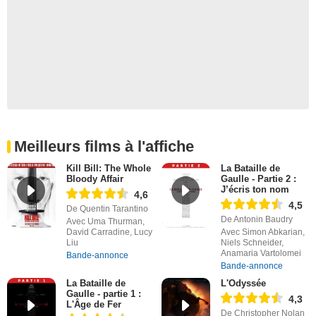
Meilleurs films à l'affiche
Kill Bill: The Whole
La Bataille de
Bloody Affair
Gaulle - Partie 2 :
J’écris ton nom
4,6
4,5
De Quentin Tarantino
De Antonin Baudry
Avec Uma Thurman,
David Carradine, Lucy
Avec Simon Abkarian,
Liu
Niels Schneider,
Anamaria Vartolomei
Bande-annonce
Bande-annonce
La Bataille de
L'Odyssée
Gaulle - partie 1 :
4,3
L'Âge de Fer
De Christopher Nolan