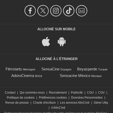
ALLOCINÉ SUR MOBILE
ALLOCINÉ À L'ÉTRANGER
Filmstarts
SensaCine
Beyazperde
Allemagne
Espagne
Turquie
AdoroCinema
Sensacine México
Brésil
Mexique
Contact
|
Qui sommes-nous
|
Recrutement
|
Publicité
|
CGU
|
CGV
|
Politique de cookies
|
Préférences cookies
|
Données Personnelles
|
Revue de presse
|
Charte d'écriture
|
Les services AlloCiné
|
Gérer Utiq
|
©AlloCiné