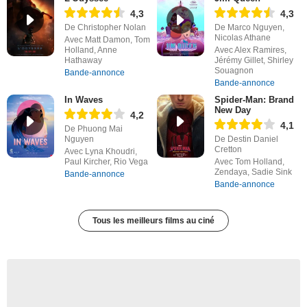
4,3
4,3
De Christopher Nolan
De Marco Nguyen,
Nicolas Athane
Avec Matt Damon, Tom
Holland, Anne
Avec Alex Ramires,
Hathaway
Jérémy Gillet, Shirley
Souagnon
Bande-annonce
Bande-annonce
In Waves
Spider-Man: Brand
New Day
4,2
4,1
De Phuong Mai
Nguyen
De Destin Daniel
Cretton
Avec Lyna Khoudri,
Paul Kircher, Rio Vega
Avec Tom Holland,
Zendaya, Sadie Sink
Bande-annonce
Bande-annonce
Tous les meilleurs films au ciné