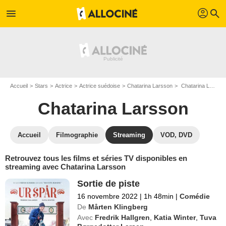
profil
menu
search
Accueil
Stars
Actrice
Actrice suédoise
Chatarina Larsson
Chatarina Larsson : Films et séries online
Chatarina Larsson
Accueil
Filmographie
Streaming
VOD, DVD
Retrouvez tous les films et séries TV disponibles en
streaming avec Chatarina Larsson
Sortie de piste
16 novembre 2022
|
1h 48min
|
Comédie
De
Mårten Klingberg
Avec
Fredrik Hallgren
,
Katia Winter
,
Tuva