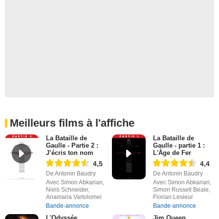
Meilleurs films à l'affiche
La Bataille de
La Bataille de
Gaulle - Partie 2 :
Gaulle - partie 1 :
J’écris ton nom
L'Âge de Fer
4,5
4,4
De Antonin Baudry
De Antonin Baudry
Avec Simon Abkarian,
Avec Simon Abkarian,
Niels Schneider,
Simon Russell Beale,
Anamaria Vartolomei
Florian Lesieur
Bande-annonce
Bande-annonce
L'Odyssée
Jim Queen