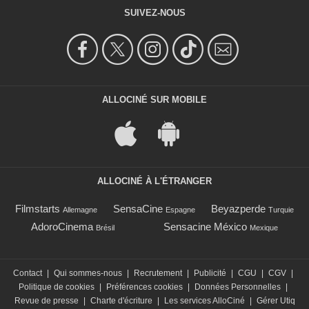
SUIVEZ-NOUS
ALLOCINÉ SUR MOBILE
ALLOCINÉ À L'ÉTRANGER
Filmstarts
SensaCine
Beyazperde
Allemagne
Espagne
Turquie
AdoroCinema
Sensacine México
Brésil
Mexique
Contact
|
Qui sommes-nous
|
Recrutement
|
Publicité
|
CGU
|
CGV
|
Politique de cookies
|
Préférences cookies
|
Données Personnelles
|
Revue de presse
|
Charte d'écriture
|
Les services AlloCiné
|
Gérer Utiq