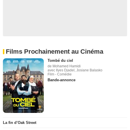
Films Prochainement au Cinéma
Tombé du ciel
de Mohamed Hamidi
avec Ilyes Djadel, Josiane Balasko
Film - Comédie
Bande-annonce
La fin d’Oak Street