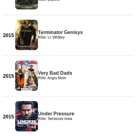
Terminator Genisys
2015
Rôle: Lt. Whitley
Very Bad Dads
2015
Rôle: Angry Mom
Under Pressure
2015
Rôle: Serveuse iowa