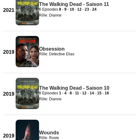
The Walking Dead - Saison 11
6 Episodes
8
-
9
-
10
-
12
-
23
-
24
2021
Rôle: Dianne
Obsession
2019
Rôle: Detective Elias
The Walking Dead - Saison 10
8 Episodes
1
-
4
-
8
-
11
-
12
-
14
-
15
-
16
2019
Rôle: Dianne
Wounds
2019
Rôle: Rosie