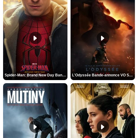
Spider-Man: Brand New Day Bande-annonce VO STFR
L'Odyssée Bande-annonce VO STFR