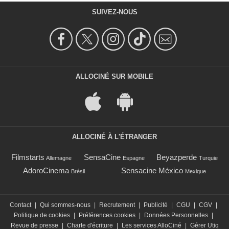
SUIVEZ-NOUS
ALLOCINÉ SUR MOBILE
ALLOCINÉ À L'ÉTRANGER
Filmstarts
SensaCine
Beyazperde
Allemagne
Espagne
Turquie
AdoroCinema
Sensacine México
Brésil
Mexique
Contact
|
Qui sommes-nous
|
Recrutement
|
Publicité
|
CGU
|
CGV
|
Politique de cookies
|
Préférences cookies
|
Données Personnelles
|
Revue de presse
|
Charte d'écriture
|
Les services AlloCiné
|
Gérer Utiq