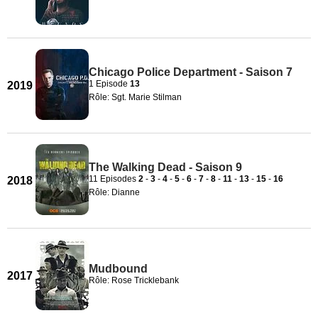
Chicago Police Department - Saison 7
1 Episode
13
2019
Rôle: Sgt. Marie Stilman
The Walking Dead - Saison 9
11 Episodes
2
-
3
-
4
-
5
-
6
-
7
-
8
-
11
-
13
-
15
-
16
2018
Rôle: Dianne
Mudbound
2017
Rôle: Rose Tricklebank