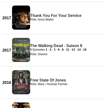
Thank You For Your Service
2017
Rôle: Anna Waller
The Walking Dead - Saison 8
9 Episodes
1
-
2
-
3
-
6
-
8
-
11
-
13
-
14
-
16
2017
Rôle: Dianne
Free State Of Jones
2016
Rôle: Mary / Yeoman Farmer