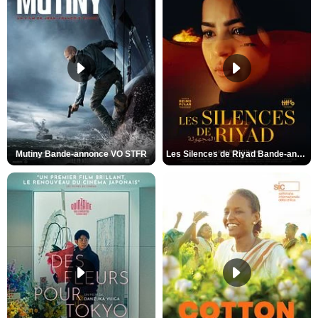
Mutiny Bande-annonce VO STFR
Les Silences de Riyad Bande-annonce VO STFR