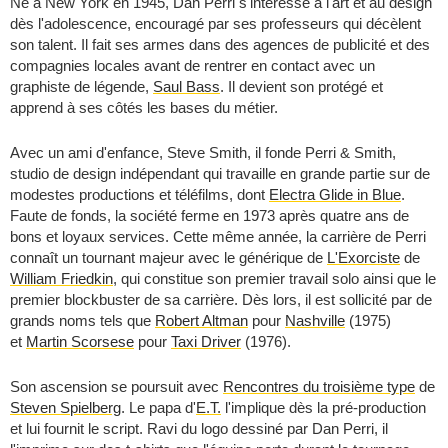
Né à New York en 1945, Dan Perri s'intéresse à l'art et au design
dès l'adolescence, encouragé par ses professeurs qui décèlent
son talent. Il fait ses armes dans des agences de publicité et des
compagnies locales avant de rentrer en contact avec un
graphiste de légende,
Saul Bass
. Il devient son protégé et
apprend à ses côtés les bases du métier.
Avec un ami d'enfance, Steve Smith, il fonde Perri & Smith,
studio de design indépendant qui travaille en grande partie sur de
modestes productions et téléfilms, dont
Electra Glide in Blue
.
Faute de fonds, la société ferme en 1973 après quatre ans de
bons et loyaux services. Cette même année, la carrière de Perri
connaît un tournant majeur avec le générique de
L'Exorciste
de
William Friedkin
, qui constitue son premier travail solo ainsi que le
premier blockbuster de sa carrière. Dès lors, il est sollicité par de
grands noms tels que
Robert Altman
pour
Nashville
(1975)
et
Martin Scorsese
pour
Taxi Driver
(1976).
Son ascension se poursuit avec
Rencontres du troisième type
de
Steven Spielberg
. Le papa d'
E.T.
l'implique dès la pré-production
et lui fournit le script. Ravi du logo dessiné par Dan Perri, il