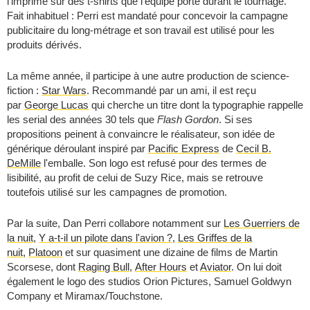
l'imprime sur des t-shirts que l'équipe porte durant le tournage.
Fait inhabituel : Perri est mandaté pour concevoir la campagne
publicitaire du long-métrage et son travail est utilisé pour les
produits dérivés.
La même année, il participe à une autre production de science-
fiction :
Star Wars
. Recommandé par un ami, il est reçu
par
George Lucas
qui cherche un titre dont la typographie rappelle
les serial des années 30 tels que
Flash Gordon
. Si ses
propositions peinent à convaincre le réalisateur, son idée de
générique déroulant inspiré par
Pacific Express
de
Cecil B.
DeMille
l'emballe. Son logo est refusé pour des termes de
lisibilité, au profit de celui de Suzy Rice, mais se retrouve
toutefois utilisé sur les campagnes de promotion.
Par la suite, Dan Perri collabore notamment sur
Les Guerriers de
la nuit
,
Y a-t-il un pilote dans l'avion ?
,
Les Griffes de la
nuit
,
Platoon
et sur quasiment une dizaine de films de Martin
Scorsese, dont
Raging Bull
,
After Hours
et
Aviator
. On lui doit
également le logo des studios Orion Pictures, Samuel Goldwyn
Company et Miramax/Touchstone.