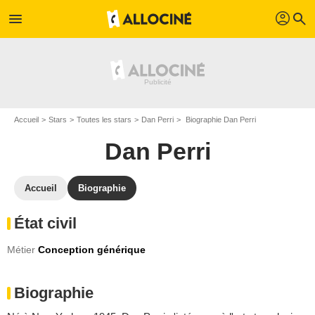
profil
menu
search
Accueil
Stars
Toutes les stars
Dan Perri
Biographie Dan Perri
Dan Perri
Accueil
Biographie
État civil
Métier
Conception générique
Biographie