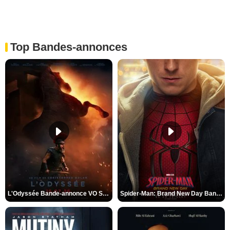
Top Bandes-annonces
L'Odyssée Bande-annonce VO STFR
Spider-Man: Brand New Day Bande-annonce VO STFR