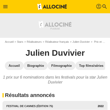
profil
menu
search
Accueil
Stars
Réalisateurs
Réalisateur français
Julien Duvivier
Prix et nominations de Julien Duvivier
Julien Duvivier
Accueil
Biographie
Filmographie
Top films/séries
1 prix sur 6 nominations dans les festivals pour la star Julien
Duvivier
Résultats annoncés
FESTIVAL DE CANNES (ÉDITION 75)
2022