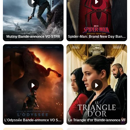
Mutiny Bande-annonce VO STFR
Spider-Man: Brand New Day Bande-annonce VO STFR
L'Odyssée Bande-annonce VO STFR
Le Triangle d'or Bande-annonce VF