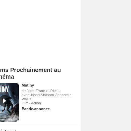
lms Prochainement au
néma
Mutiny
de Jean-François Richet
avec Jason Statham, Annabelle
Wallis
Film - Action
Bande-annonce