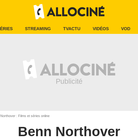
ÉRIES
STREAMING
TVACTU
VIDÉOS
VOD
orthover : Films et séries online
Benn Northover