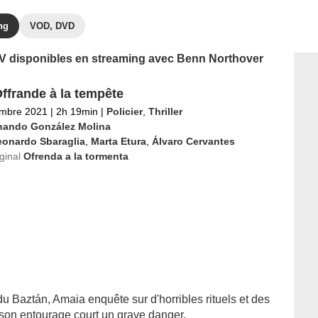
ng
VOD, DVD
 TV disponibles en streaming avec Benn Northover
ffrande à la tempête
embre 2021
|
2h 19min
|
Policier
,
Thriller
nando González Molina
eonardo Sbaraglia
,
Marta Etura
,
Álvaro Cervantes
iginal
Ofrenda a la tormenta
 du Baztán, Amaia enquête sur d'horribles rituels et des
 son entourage court un grave danger.