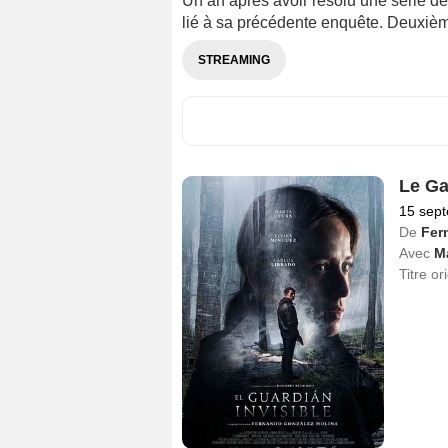
Un an après avoir résolu une série d
lié à sa précédente enquête. Deuxième
STREAMING
Le Ga
15 sep
De
Fer
Avec
Ma
Titre or