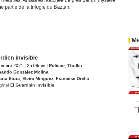
e meurtres, Amaia est touchée de près par un mystère
 partie de la trilogie du Baztan.
Me
rdien invisible
tembre 2021
|
2h 09min
|
Policier
,
Thriller
nando González Molina
rta Etura
,
Elvira Minguez
,
Francesc Orella
iginal
El Guardián Invisible