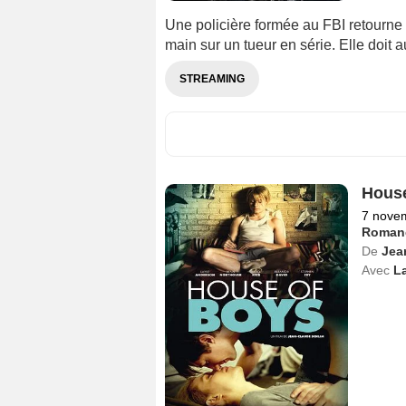
Une policière formée au FBI retourne
main sur un tueur en série. Elle doit
STREAMING
House
7 nove
Roman
De
Jea
Avec
L