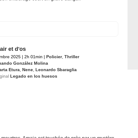
air et d'os
embre 2025
|
2h 01min
|
Policier
,
Thriller
nando González Molina
rta Etura
,
Nene
,
Leonardo Sbaraglia
iginal
Legado en los huesos