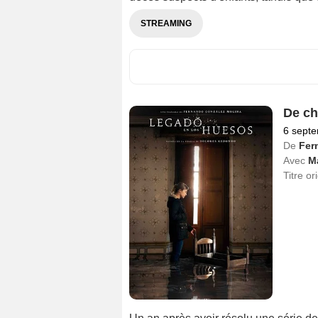
STREAMING
De ch
6 sept
De
Fer
Avec
Ma
Titre or