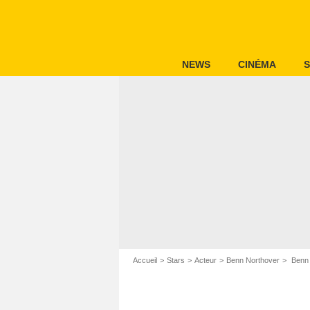
NEWS
CINÉMA
S
Accueil
Stars
Acteur
Benn Northover
Benn N