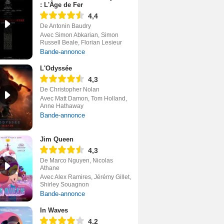
: L'Âge de Fer
4,4
De Antonin Baudry
Avec Simon Abkarian, Simon
Russell Beale, Florian Lesieur
Bande-annonce
L'Odyssée
4,3
De Christopher Nolan
Avec Matt Damon, Tom Holland,
Anne Hathaway
Bande-annonce
Jim Queen
4,3
De Marco Nguyen, Nicolas
Athane
Avec Alex Ramires, Jérémy Gillet,
Shirley Souagnon
Bande-annonce
In Waves
4,2