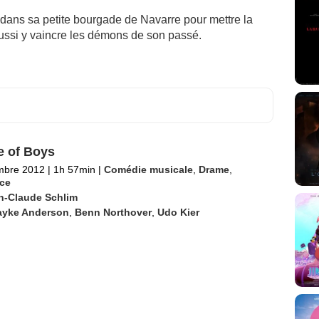
 dans sa petite bourgade de Navarre pour mettre la
 aussi y vaincre les démons de son passé.
 of Boys
mbre 2012
|
1h 57min
|
Comédie musicale
,
Drame
,
ce
n-Claude Schlim
ayke Anderson
,
Benn Northover
,
Udo Kier