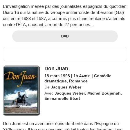
L'investigation menée par des journalistes espagnols du quotidien
Diaro 16 sur la nature du Groupe antiterroriste de libération (Gal)
qui, entre 1983 et 1987, a commis plus d'une trentaine d'attentats
contre l'ETA, causant la mort de 27 personnes...
DVD
Don Juan
18 mars 1998
|
1h 44min
|
Comédie
dramatique
,
Romance
De
Jacques Weber
Avec
Jacques Weber
,
Michel Boujenah
,
Emmanuelle Béart
Don Juan est un aventurier épris de liberté dans l'Espagne du
XVIIe siècle. Il tue ses ennemis, séduit toutes les femmes, leur