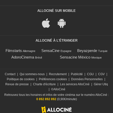
ALLOCINÉ SUR MOBILE
ALLOCINÉ À L'ÉTRANGER
Filmstarts
SensaCine
Beyazperde
Allemagne
Espagne
Turquie
AdoroCinema
Sensacine México
Brésil
Mexique
Contact
|
Qui sommes-nous
|
Recrutement
|
Publicité
|
CGU
|
CGV
|
Politique de cookies
|
Préférences cookies
|
Données Personnelles
|
Revue de presse
|
Charte d'écriture
|
Les services AlloCiné
|
Gérer Utiq
|
©AlloCiné
Retrouvez tous les horaires et infos de votre cinéma sur le numéro AlloCiné :
0 892 892 892
(0,90€/minute)