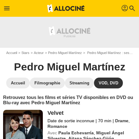
profil
menu
search
Accueil
Stars
Acteur
Pedro Miguel Martínez
Pedro Miguel Martínez : ses Blu-Ray, DVD, VOD, SVOD
Pedro Miguel Martínez
Accueil
Filmographie
Streaming
VOD, DVD
Retrouvez tous les films et séries TV disponibles en DVD ou
Blu-ray avec Pedro Miguel Martínez
Velvet
Date de sortie inconnue
|
70 min
|
Drame
,
Romance
Avec
Paula Echevarría
,
Miguel Ángel
Silvestre
,
Aitana Sánchez-Gijón