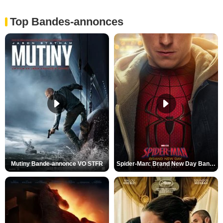
Top Bandes-annonces
Mutiny Bande-annonce VO STFR
Spider-Man: Brand New Day Bande-annonce VO STFR