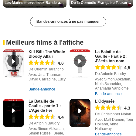
Les Matins merveilleux Bande-annonce VF
De la Comédie-Française Teaser VF
Bandes-annonces à ne pas manquer
Meilleurs films à l'affiche
Kill Bill: The Whole
La Bataille de
Bloody Affair
Gaulle - Partie 2 :
J’écris ton nom
4,6
4,5
De Quentin Tarantino
De Antonin Baudry
Avec Uma Thurman,
David Carradine, Lucy
Avec Simon Abkarian,
Liu
Niels Schneider,
Anamaria Vartolomei
Bande-annonce
Bande-annonce
La Bataille de
L'Odyssée
Gaulle - partie 1 :
4,3
L'Âge de Fer
De Christopher Nolan
4,4
Avec Matt Damon, Tom
De Antonin Baudry
Holland, Anne
Avec Simon Abkarian,
Hathaway
Simon Russell Beale,
Bande-annonce