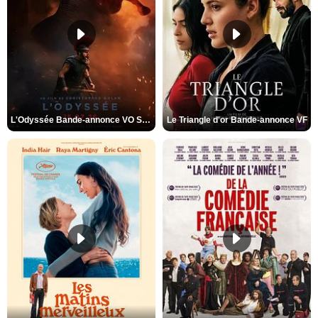
L'Odyssée Bande-annonce VO STFR
Le Triangle d'or Bande-annonce VF