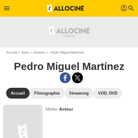
profil
menu
search
Accueil
Stars
Acteurs
Pedro Miguel Martínez
Pedro Miguel Martínez
Accueil
Filmographie
Streaming
VOD, DVD
Métier
Acteur