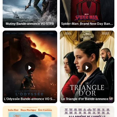
Mutiny Bande-annonce VO STFR
Spider-Man: Brand New Day Bande-annonce VO STFR
L'Odyssée Bande-annonce VO STFR
Le Triangle d'or Bande-annonce VF