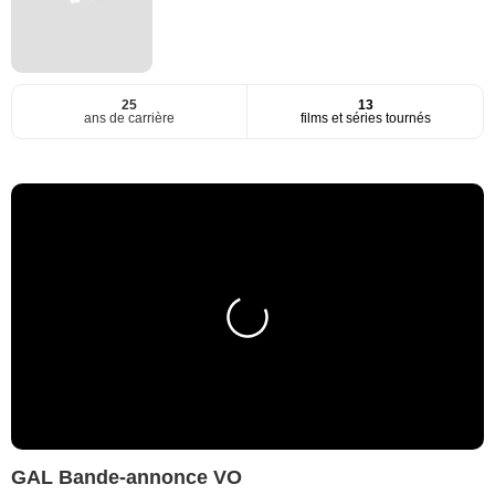
25
13
ans de carrière
films et séries tournés
GAL Bande-annonce VO