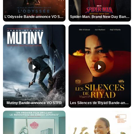
L'Odyssée Bande-annonce VO STFR
Spider-Man: Brand New Day Bande-annonce VO STFR
Mutiny Bande-annonce VO STFR
Les Silences de Riyad Bande-annonce VO STFR