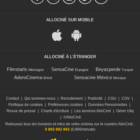
ALLOCINÉ SUR MOBILE
ALLOCINÉ À L'ÉTRANGER
Filmstarts
SensaCine
Beyazperde
Allemagne
Espagne
Turquie
AdoroCinema
Sensacine México
Brésil
Mexique
Contact
|
Qui sommes-nous
|
Recrutement
|
Publicité
|
CGU
|
CGV
|
Politique de cookies
|
Préférences cookies
|
Données Personnelles
|
Revue de presse
|
Charte d'écriture
|
Les services AlloCiné
|
Gérer Utiq
|
©AlloCiné
Retrouvez tous les horaires et infos de votre cinéma sur le numéro AlloCiné :
0 892 892 892
(0,90€/minute)