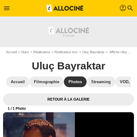
profil
menu
search
Accueil
Stars
Réalisateur
Réalisateur turc
Uluç Bayraktar
Affiche Uluç Bayraktar
Uluç Bayraktar
Accueil
Filmographie
Photos
Streaming
VOD, DV
RETOUR À LA GALERIE
1
/ 1 Photo