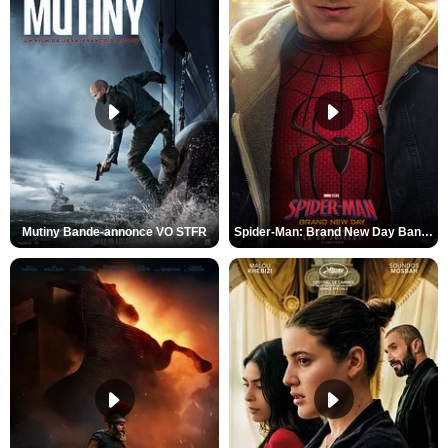
Mutiny Bande-annonce VO STFR
Spider-Man: Brand New Day Bande-annonce VO STFR