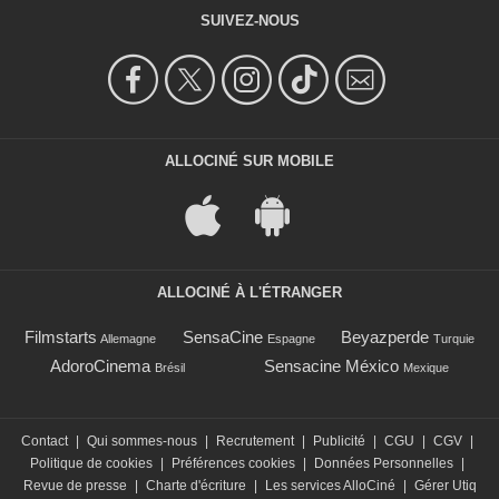
SUIVEZ-NOUS
ALLOCINÉ SUR MOBILE
ALLOCINÉ À L'ÉTRANGER
Filmstarts
SensaCine
Beyazperde
Allemagne
Espagne
Turquie
AdoroCinema
Sensacine México
Brésil
Mexique
Contact
|
Qui sommes-nous
|
Recrutement
|
Publicité
|
CGU
|
CGV
|
Politique de cookies
|
Préférences cookies
|
Données Personnelles
|
Revue de presse
|
Charte d'écriture
|
Les services AlloCiné
|
Gérer Utiq