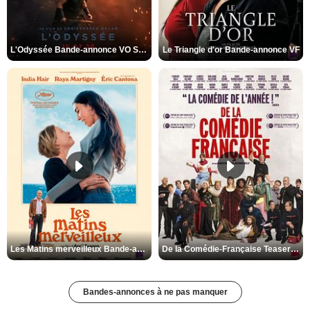
L'Odyssée Bande-annonce VO STFR
Le Triangle d'or Bande-annonce VF
Les Matins merveilleux Bande-annonce VF
De la Comédie-Française Teaser VF
Bandes-annonces à ne pas manquer