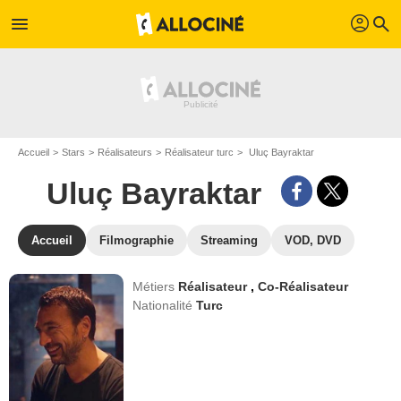
profil
menu
search
Accueil
Stars
Réalisateurs
Réalisateur turc
Uluç Bayraktar
Uluç Bayraktar
Accueil
Filmographie
Streaming
VOD, DVD
Métiers
Réalisateur
,
Co-Réalisateur
Nationalité
Turc