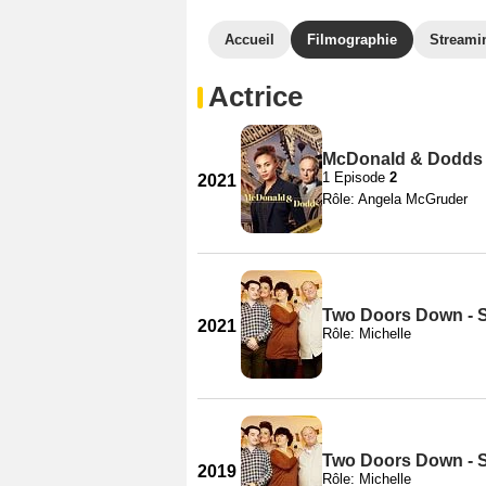
Accueil
Filmographie
Streami
Actrice
McDonald & Dodds 
1 Episode
2
2021
Rôle: Angela McGruder
Two Doors Down - S
2021
Rôle: Michelle
Two Doors Down - S
2019
Rôle: Michelle