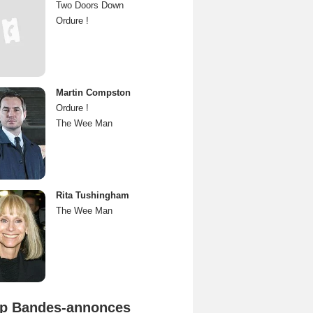
Two Doors Down
Ordure !
Martin Compston
Ordure !
The Wee Man
Rita Tushingham
The Wee Man
p Bandes-annonces
Mutiny Bande-annonce VO STFR
Spider-Man: Brand New Day Bande-annonce VO STFR
L'Odyssée Bande-annonce VO STFR