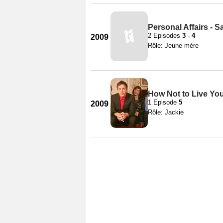
Personal Affairs - S
2 Episodes
3
-
4
2009
Rôle: Jeune mère
How Not to Live Your
1 Episode
5
2009
Rôle: Jackie