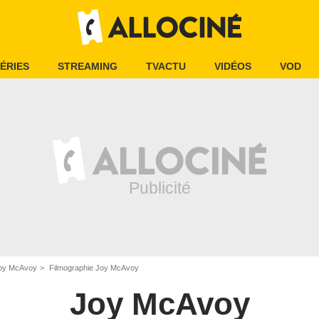
ÉRIES
STREAMING
TVACTU
VIDÉOS
VOD
oy McAvoy
Filmographie Joy McAvoy
Joy McAvoy