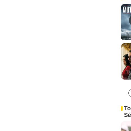
To
Sé