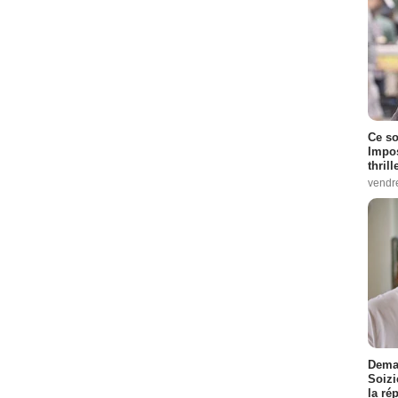
Ce so
Impos
thrill
vendr
Demai
Soizi
la ré