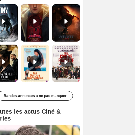
Le Triangle d'or Bande-annonce VF
Les Matins merveilleux Bande-annonce VF
De la Comédie-Française Teaser VF
Bandes-annonces à ne pas manquer
utes les actus Ciné &
ries