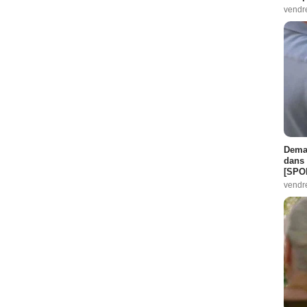
vendr
Demai
dans 
[SPO
vendr