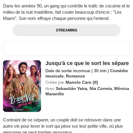
Dans les années 90, un gang qui contrôle le trafic de cocaïne et le
milieu de la nuit madrilène, fait couler beaucoup d'encre : "Les
Miami". Son nom effraye chaque personne qui l'entend.
STREAMING
Jusqu'à ce que le sort les sépare
Date de sortie inconnue
|
30 min
|
Comédie
musicale
,
Romance
Créée par
Manolo Caro (II)
Avec
Sebastián Yatra
,
Nia Correia
,
Mònica
Maranillo
Contraint de se séparer, un couple doit se retrouver dans une
autre vie pour lever le sort qui pèse sur leur petite ville, où plus
personne ne peut tomber amoureux.