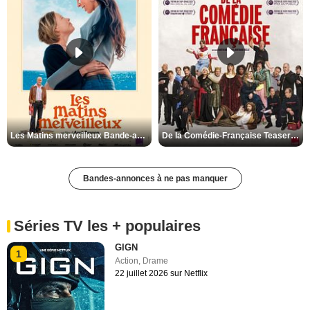
Les Matins merveilleux Bande-annonce VF
De la Comédie-Française Teaser VF
Bandes-annonces à ne pas manquer
Séries TV les + populaires
GIGN
1
Action
,
Drame
22 juillet 2026 sur Netflix