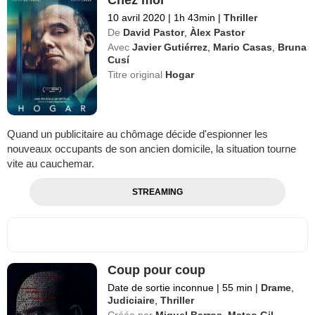
10 avril 2020
|
1h 43min
|
Thriller
De
David Pastor
,
Àlex Pastor
Avec
Javier Gutiérrez
,
Mario Casas
,
Bruna
Cusí
Titre original
Hogar
Quand un publicitaire au chômage décide d'espionner les
nouveaux occupants de son ancien domicile, la situation tourne
vite au cauchemar.
STREAMING
Coup pour coup
Date de sortie inconnue
|
55 min
|
Drame
,
Judiciaire
,
Thriller
Créée par
Miguel Barros
,
Mateo Gil