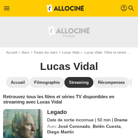
profil
menu
search
Accueil
Stars
Toutes les stars
Lucas Vidal
Lucas Vidal : Films et séries online
Lucas Vidal
Accueil
Filmographie
Streaming
Récompenses
V
Retrouvez tous les films et séries TV disponibles en
streaming avec Lucas Vidal
Legado
Date de sortie inconnue
|
50 min
|
Drame
Avec
José Coronado
,
Belén Cuesta
,
Diego Martín