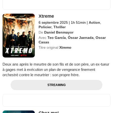
Xtreme
6 septembre 2025
|
1h 51min
|
Action
,
Policier
,
Thriller
De
Daniel Benmayor
Avec
Teo García
,
Óscar Jaenada
,
Oscar
Casas
Titre original
Xtremo
Deux ans après le meurtre de son fils et de son père, un ex-tueur
à gages met à exécution un plan de vengeance finement
orchestré contre le meurtrier : son propre frère.
STREAMING
Chez moi