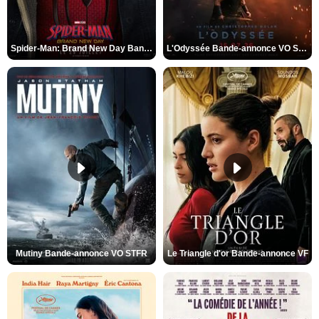
Spider-Man: Brand New Day Bande-annonce VO STFR
L'Odyssée Bande-annonce VO STFR
Mutiny Bande-annonce VO STFR
Le Triangle d'or Bande-annonce VF