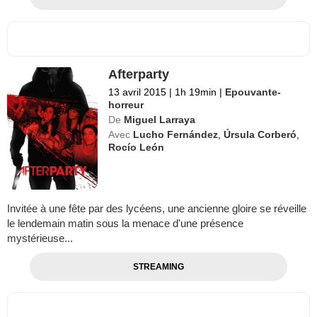
Afterparty
13 avril 2015
|
1h 19min
|
Epouvante-
horreur
De
Miguel Larraya
Avec
Lucho Fernández
,
Úrsula Corberó
,
Rocío León
Invitée à une fête par des lycéens, une ancienne gloire se réveille
le lendemain matin sous la menace d'une présence
mystérieuse...
STREAMING