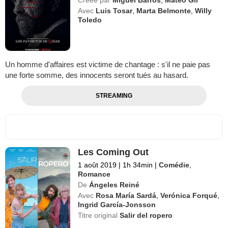
Avec
Luis Tosar
,
Marta Belmonte
,
Willy
Toledo
Un homme d'affaires est victime de chantage : s'il ne paie pas
une forte somme, des innocents seront tués au hasard.
STREAMING
Les Coming Out
1 août 2019
|
1h 34min
|
Comédie
,
Romance
De
Ángeles Reiné
Avec
Rosa María Sardá
,
Verónica Forqué
,
Ingrid García-Jonsson
Titre original
Salir del ropero