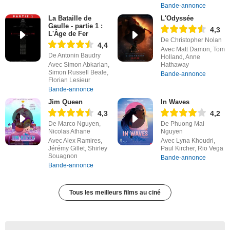
Bande-annonce
La Bataille de
L'Odyssée
Gaulle - partie 1 :
4,3
L'Âge de Fer
De Christopher Nolan
4,4
Avec Matt Damon, Tom
De Antonin Baudry
Holland, Anne
Avec Simon Abkarian,
Hathaway
Simon Russell Beale,
Bande-annonce
Florian Lesieur
Bande-annonce
Jim Queen
In Waves
4,3
4,2
De Marco Nguyen,
De Phuong Mai
Nicolas Athane
Nguyen
Avec Alex Ramires,
Avec Lyna Khoudri,
Jérémy Gillet, Shirley
Paul Kircher, Rio Vega
Souagnon
Bande-annonce
Bande-annonce
Tous les meilleurs films au ciné