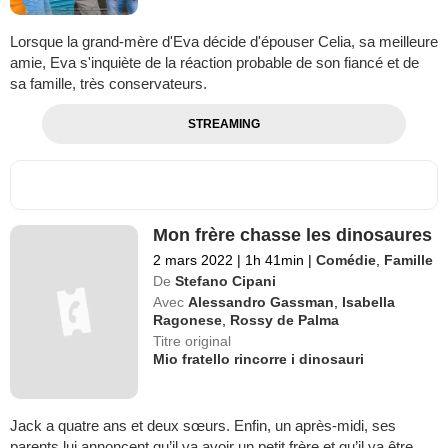
Lorsque la grand-mère d'Eva décide d'épouser Celia, sa meilleure
amie, Eva s'inquiète de la réaction probable de son fiancé et de
sa famille, très conservateurs.
STREAMING
Mon frère chasse les dinosaures
2 mars 2022
|
1h 41min
|
Comédie
,
Famille
De
Stefano Cipani
Avec
Alessandro Gassman
,
Isabella
Ragonese
,
Rossy de Palma
Titre original
Mio fratello rincorre i dinosauri
Jack a quatre ans et deux sœurs. Enfin, un après-midi, ses
parents lui annoncent qu’il va avoir un petit frère et qu’il va être