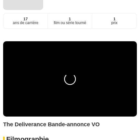
17
1
1
ans de carrière
film ou série tourné
prix
The Deliverance Bande-annonce VO
Filmographie