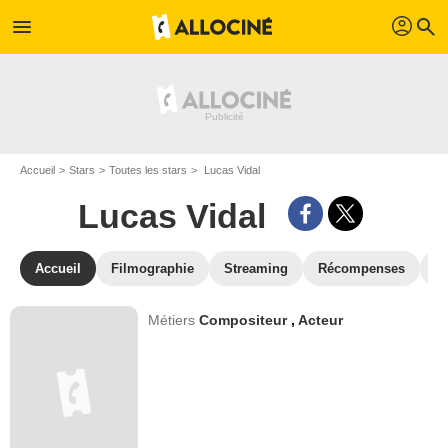
profil
menu
search
Accueil
Stars
Toutes les stars
Lucas Vidal
Lucas Vidal
Accueil
Filmographie
Streaming
Récompenses
V
Métiers
Compositeur
,
Acteur