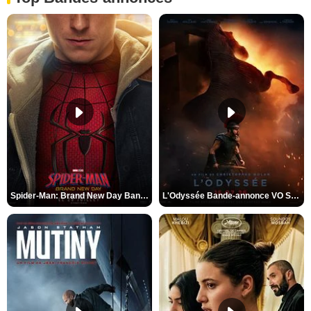
Spider-Man: Brand New Day Bande-annonce VO STFR
L'Odyssée Bande-annonce VO STFR