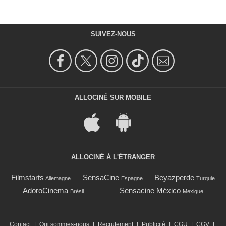
SUIVEZ-NOUS
ALLOCINÉ SUR MOBILE
ALLOCINÉ À L'ÉTRANGER
Filmstarts
SensaCine
Beyazperde
Allemagne
Espagne
Turquie
AdoroCinema
Sensacine México
Brésil
Mexique
Contact
|
Qui sommes-nous
|
Recrutement
|
Publicité
|
CGU
|
CGV
|