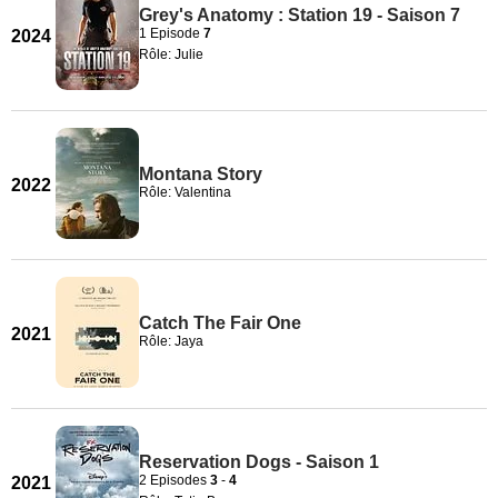
Grey's Anatomy : Station 19 - Saison 7
1 Episode
7
2024
Rôle: Julie
Montana Story
2022
Rôle: Valentina
Catch The Fair One
2021
Rôle: Jaya
Reservation Dogs - Saison 1
2 Episodes
3
-
4
2021