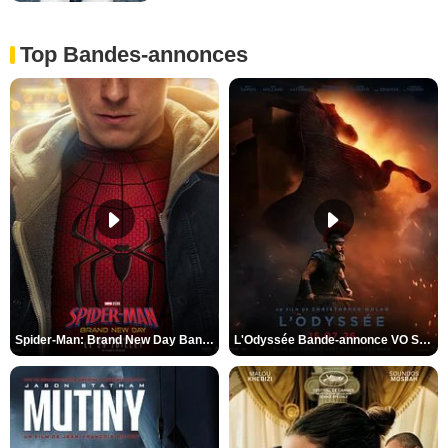
Top Bandes-annonces
Spider-Man: Brand New Day Bande-annonce VO STFR
L'Odyssée Bande-annonce VO STFR