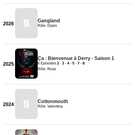
Gangland
2026
Rôle: Dyani
Ça : Bienvenue à Derry - Saison 1
6 Episodes
2
-
3
-
4
-
5
-
7
-
8
2025
Rôle: Rose
Cottonmouth
2024
Rôle: Valentina