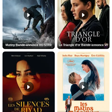
Mutiny Bande-annonce VO STFR
Le Triangle d'or Bande-annonce VF