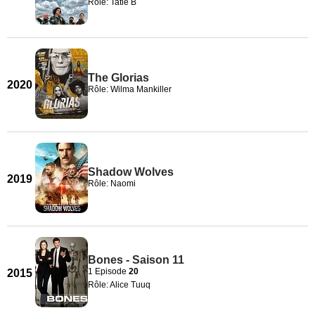
Rôle: Tatie B
The Glorias
2020
Rôle: Wilma Mankiller
Shadow Wolves
2019
Rôle: Naomi
Bones - Saison 11
1 Episode
20
2015
Rôle: Alice Tuuq