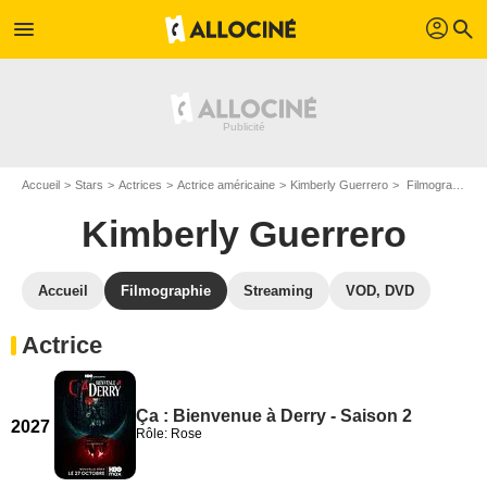
profil
menu
search
Accueil
Stars
Actrices
Actrice américaine
Kimberly Guerrero
Filmographie Kimberly Guerrero
Kimberly Guerrero
Accueil
Filmographie
Streaming
VOD, DVD
Actrice
Ça : Bienvenue à Derry - Saison 2
2027
Rôle: Rose