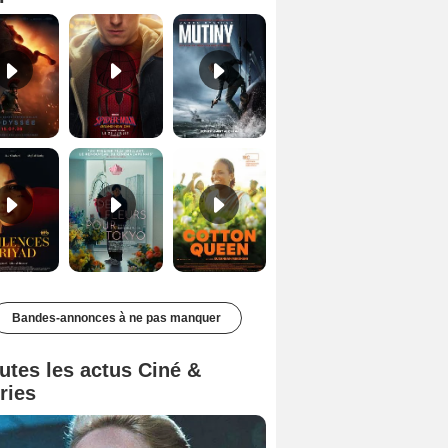
Les Silences de Riyad Bande-annonce VO STFR
Des Fleurs pour Tokyo Bande-annonce VO STFR
Cotton Queen Bande-annonce VO STFR
Bandes-annonces à ne pas manquer
utes les actus Ciné &
ries