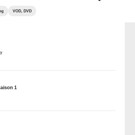
ng
VOD, DVD
ay
Saison 1