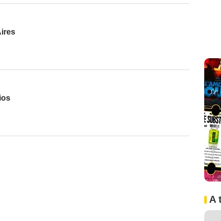
ires
ios
A 