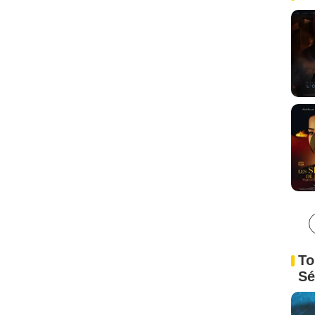
To
Sé