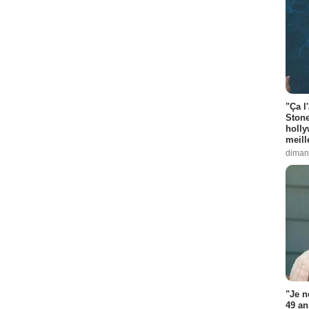
"Ça l
Stone
holly
meill
diman
"Je n
49 an