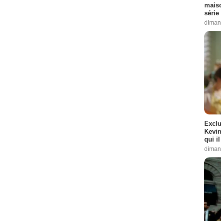
maiso
série 
diman
Exclu
Kevin
qui i
diman