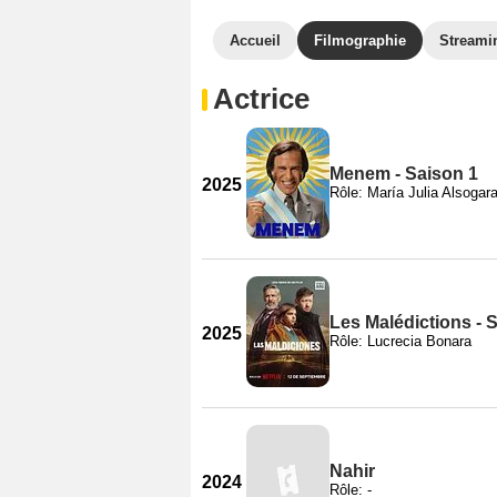
Accueil
Filmographie
Streami
Actrice
Menem - Saison 1
2025
Rôle: María Julia Alsogar
Les Malédictions - 
2025
Rôle: Lucrecia Bonara
Nahir
2024
Rôle: -