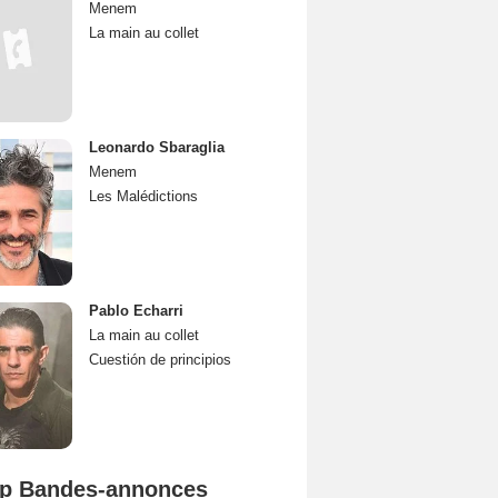
Menem
La main au collet
Leonardo Sbaraglia
Menem
Les Malédictions
Pablo Echarri
La main au collet
Cuestión de principios
p Bandes-annonces
L'Odyssée Bande-annonce VO STFR
Spider-Man: Brand New Day Bande-annonce VO STFR
Mutiny Bande-annonce VO STFR