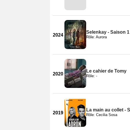
Selenkay - Saison 1
2024
Rôle: Aurora
Le cahier de Tomy
2020
Rôle: -
La main au collet - 
2019
Rôle: Cecilia Sosa