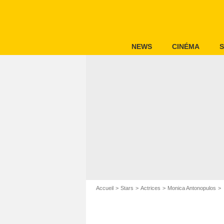
NEWS
CINÉMA
S
Accueil
Stars
Actrices
Monica Antonopulos