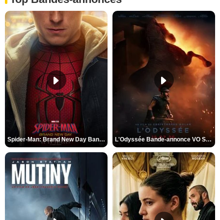
Spider-Man: Brand New Day Bande-annonce VO STFR
L'Odyssée Bande-annonce VO STFR