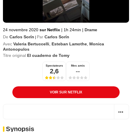
24 novembre 2020
sur Netflix
|
1h 24min
|
Drame
De
Carlos Sorín
Par
Carlos Sorín
|
Avec
Valeria Bertuccelli
,
Esteban Lamothe
,
Monica
Antonopulos
Titre original
El cuaderno de Tomy
Spectateurs
Mes amis
2,6
--
VOIR SUR NETFLIX
Synopsis